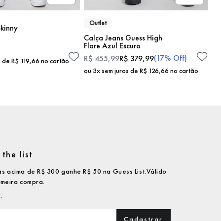
Outlet
kinny
Calça Jeans Guess High
Flare Azul Escuro
(
17%
Off)
R$
455
,
99
R$
379
,
99
s de
R$
119
,
66
no cartão
ou
3
x sem juros de
R$
126
,
66
no cartão
the list
s acima de R$ 300 ganhe R$ 50 na Guess List.Válido
imeira compra.
Cadastrar