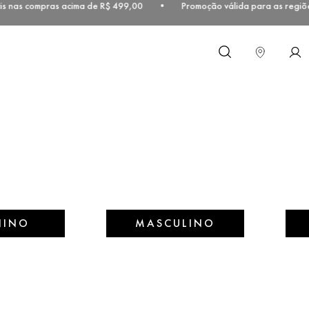
is nas compras acima de R$ 499,00 • Promoção válida para as regiõe
O que você procura?
NINO
MASCULINO