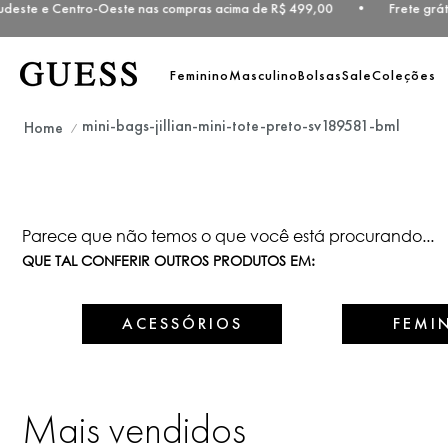
Sudeste e Centro-Oeste nas compras acima de R$ 499,00 • Frete grát
Feminino
Masculino
Bolsas
Sale
Coleções
mini-bags-jillian-mini-tote-preto-sv189581-bml
Parece que não temos o que você está procurando...
QUE TAL CONFERIR OUTROS PRODUTOS EM:
ACESSÓRIOS
FEMI
Mais vendidos