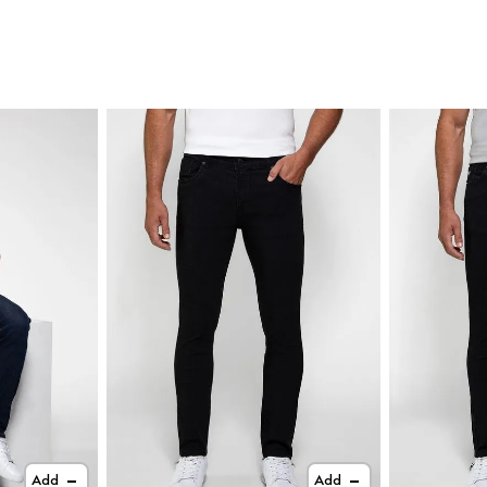
Add
Add