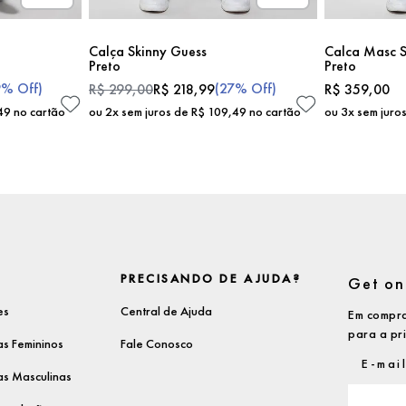
Calça Skinny Guess
Calca Masc S
Preto
Preto
9%
Off)
(
27%
Off)
R$
299
,
00
R$
218
,
99
R$
359
,
00
49
no cartão
ou
2
x sem juros de
R$
109
,
49
no cartão
ou
3
x sem juro
PRECISANDO DE AJUDA?
Get on 
es
Central de Ajuda
Em compra
para a pr
s Femininos
Fale Conosco
s Masculinas