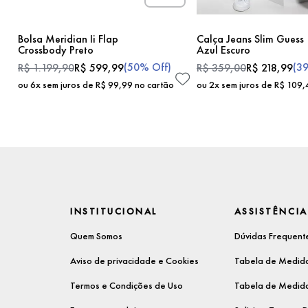
Bolsa Meridian Ii Flap
Calça Jeans Slim Guess
Crossbody Preto
Azul Escuro
(
50%
Off)
(
3
R$
1
.
199
,
90
R$
599
,
99
R$
359
,
00
R$
218
,
99
ou
6
x sem juros de
R$
99
,
99
no cartão
ou
2
x sem juros de
R$
109
,
INSTITUCIONAL
ASSISTÊNCIA
Quem Somos
Dúvidas Frequent
Aviso de privacidade e Cookies
Tabela de Medida
Termos e Condições de Uso
Tabela de Medida