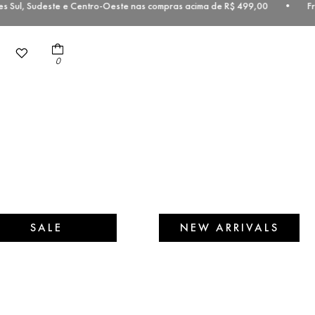
s Sul, Sudeste e Centro-Oeste nas compras acima de R$ 499,00 • Fret
0
SALE
NEW ARRIVALS