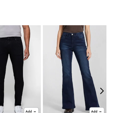
Add
Add