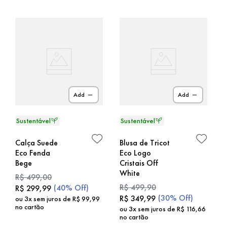
Add
Add
Calça Suede
Blusa de Tricot
Eco Fenda
Eco Logo
Bege
Cristais Off
White
R$
499
,
00
R$
499
,
90
(
40%
Off)
R$
299
,
99
(
30%
Off)
R$
349
,
99
ou
3
x sem juros de
R$
99
,
99
no cartão
ou
3
x sem juros de
R$
116
,
66
no cartão