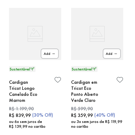
Add
Add
Cardigan
Cardigan em
Tricot Longo
Tricot Eco
Canelado Eco
Ponto Aberto
Marrom
Verde Claro
R$
1
.
199
,
90
R$
599
,
90
(
30%
Off)
(
40%
Off)
R$
839
,
99
R$
359
,
99
ou
6
x sem juros de
ou
3
x sem juros de
R$
119
,
99
R$
139
,
99
no cartão
no cartão