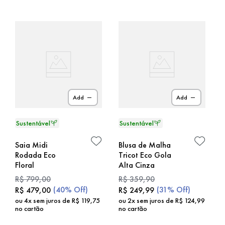
Add
Add
Saia Midi
Blusa de Malha
Rodada Eco
Tricot Eco Gola
Floral
Alta Cinza
R$
799
,
00
R$
359
,
90
(
40%
Off)
(
31%
Off)
R$
479
,
00
R$
249
,
99
ou
4
x sem juros de
R$
119
,
75
ou
2
x sem juros de
R$
124
,
99
no cartão
no cartão