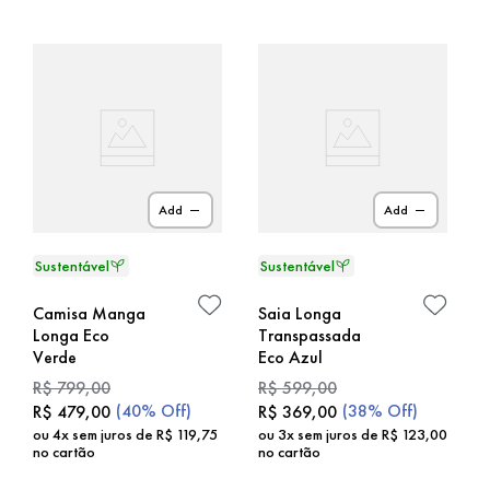
Add
Add
Camisa Manga
Saia Longa
Longa Eco
Transpassada
Verde
Eco Azul
R$
799
,
00
R$
599
,
00
(
40%
Off)
(
38%
Off)
R$
479
,
00
R$
369
,
00
ou
4
x sem juros de
R$
119
,
75
ou
3
x sem juros de
R$
123
,
00
no cartão
no cartão