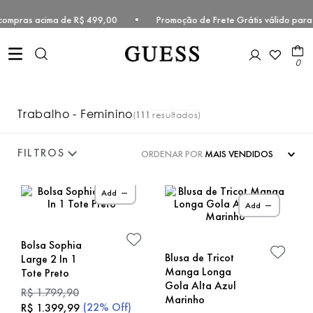
s compras acima de R$ 499,00 • Promoção de Frete Grátis válido para
0
Trabalho - Feminino
111
ORDENAR POR
MAIS VENDIDOS
Add
Add
Bolsa Sophia
Blusa de Tricot
Large 2 In 1
Manga Longa
Tote Preto
Gola Alta Azul
R$
1
.
799
,
90
Marinho
(
22%
Off)
R$
1
.
399
,
99