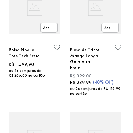
Add
Add
Bolsa Noelle II
Blusa de Tricot
Tote Tech Preto
Manga Longa
Gola Alta
R$
1
.
599
,
90
Preta
ou
6
x sem juros de
R$
266
,
65
no cartão
R$
399
,
00
(
40%
Off)
R$
239
,
99
ou
2
x sem juros de
R$
119
,
99
no cartão