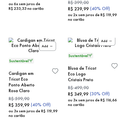
R$
399
,
00
ou
6
x sem juros de
(
40%
Off)
R$
233
,
33
no cartão
R$
239
,
99
ou
2
x sem juros de
R$
119
,
99
no cartão
Add
Add
Blusa de Tricot
Cardigan em
Eco Logo
Tricot Eco
Cristais Preto
Ponto Aberto
R$
499
,
90
Rosa Claro
(
30%
Off)
R$
349
,
99
R$
599
,
90
ou
3
x sem juros de
R$
116
,
66
(
40%
Off)
R$
359
,
99
no cartão
ou
3
x sem juros de
R$
119
,
99
no cartão