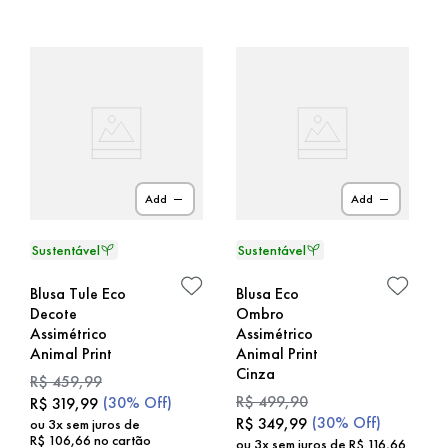
Add
Add
Blusa Tule Eco
Blusa Eco
Decote
Ombro
Assimétrico
Assimétrico
Animal Print
Animal Print
Cinza
R$
459
,
99
R$
499
,
90
(
30%
Off)
R$
319
,
99
(
30%
Off)
R$
349
,
99
ou
3
x sem juros de
R$
106
,
66
no cartão
ou
3
x sem juros de
R$
116
,
66