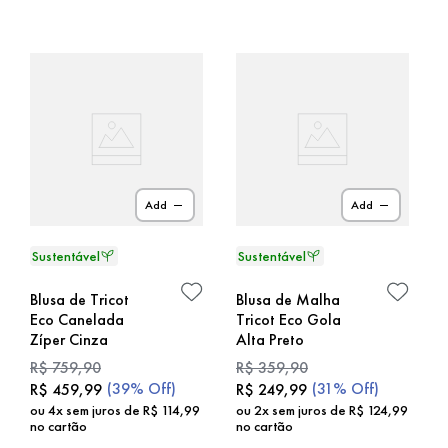
Add
Add
Blusa de Tricot
Blusa de Malha
Eco Canelada
Tricot Eco Gola
Zíper Cinza
Alta Preto
R$
759
,
90
R$
359
,
90
(
39%
Off)
(
31%
Off)
R$
459
,
99
R$
249
,
99
ou
4
x sem juros de
R$
114
,
99
ou
2
x sem juros de
R$
124
,
99
no cartão
no cartão