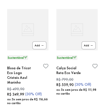
Add
Add
Blusa de Tricot
Calça Social
Eco Logo
Reta Eco Verde
Cristais Azul
R$
799
,
00
Marinho
(
30%
Off)
R$
559
,
90
R$
499
,
90
ou
5
x sem juros de
R$
111
,
98
no cartão
(
30%
Off)
R$
349
,
99
ou
3
x sem juros de
R$
116
,
66
no cartão