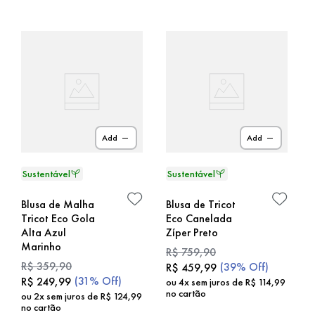
Add
Add
Blusa de Malha
Blusa de Tricot
Tricot Eco Gola
Eco Canelada
Alta Azul
Zíper Preto
Marinho
R$
759
,
90
R$
359
,
90
(
39%
Off)
R$
459
,
99
(
31%
Off)
R$
249
,
99
ou
4
x sem juros de
R$
114
,
99
no cartão
ou
2
x sem juros de
R$
124
,
99
no cartão