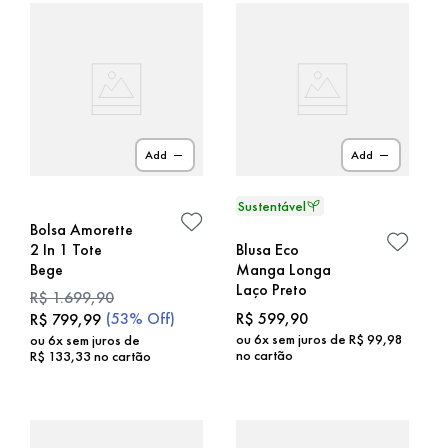
Add
Add
Bolsa Amorette
2 In 1 Tote
Blusa Eco
Bege
Manga Longa
Laço Preto
R$
1
.
699
,
90
(
53%
Off)
R$
599
,
90
R$
799
,
99
ou
6
x sem juros de
R$
99
,
98
ou
6
x sem juros de
no cartão
R$
133
,
33
no cartão