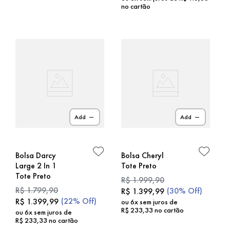
no cartão
Add
Add
Bolsa Darcy
Bolsa Cheryl
Large 2 In 1
Tote Preto
Tote Preto
R$
1
.
999
,
90
R$
1
.
799
,
90
(
30%
Off)
R$
1
.
399
,
99
(
22%
Off)
R$
1
.
399
,
99
ou
6
x sem juros de
R$
233
,
33
no cartão
ou
6
x sem juros de
R$
233
,
33
no cartão