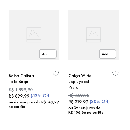
Add
Add
Bolsa Calista
Calça Wide
Tote Bege
Leg Lyocel
Preto
R$
1
.
899
,
90
R$
459
,
00
(
53%
Off)
R$
899
,
99
(
30%
Off)
R$
319
,
99
ou
6
x sem juros de
R$
149
,
99
no cartão
ou
3
x sem juros de
R$
106
,
66
no cartão