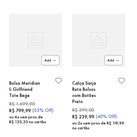
Add
Add
Bolsa Meridian
Calça Sarja
Ii Girlfriend
Reta Bolsos
Tote Bege
com Botões
Preto
R$
1
.
699
,
90
R$
399
,
00
(
53%
Off)
R$
799
,
99
(
40%
Off)
R$
239
,
99
ou
6
x sem juros de
R$
133
,
33
no cartão
ou
2
x sem juros de
R$
119
,
99
no cartão