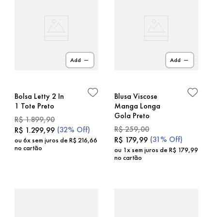
Add
Add
Bolsa Letty 2 In
Blusa Viscose
1 Tote Preto
Manga Longa
Gola Preto
R$
1
.
899
,
90
R$
259
,
00
(
32%
Off)
R$
1
.
299
,
99
(
31%
Off)
R$
179
,
99
ou
6
x sem juros de
R$
216
,
66
no cartão
ou
1
x sem juros de
R$
179
,
99
no cartão