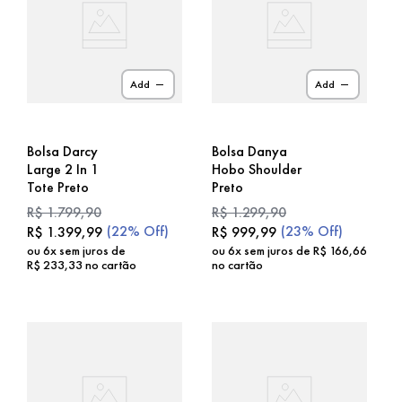
Add
Add
Bolsa Darcy
Bolsa Danya
Large 2 In 1
Hobo Shoulder
Tote Preto
Preto
R$
1
.
799
,
90
R$
1
.
299
,
90
(
22%
Off)
(
23%
Off)
R$
1
.
399
,
99
R$
999
,
99
ou
6
x sem juros de
ou
6
x sem juros de
R$
166
,
66
R$
233
,
33
no cartão
no cartão