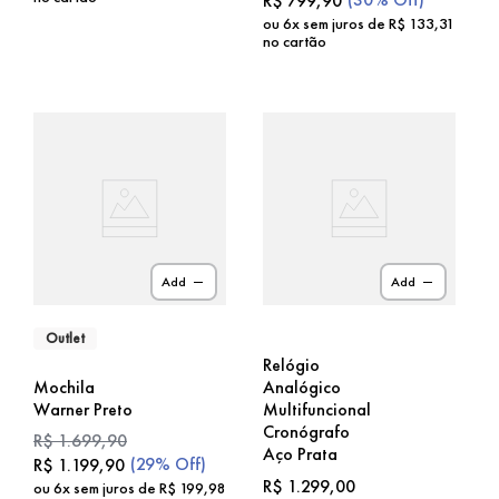
R$
799
,
90
ou
6
x sem juros de
R$
133
,
31
no cartão
Add
Add
Outlet
Relógio
Mochila
Analógico
Warner Preto
Multifuncional
Cronógrafo
R$
1
.
699
,
90
Aço Prata
(
29%
Off)
R$
1
.
199
,
90
R$
1
.
299
,
00
ou
6
x sem juros de
R$
199
,
98