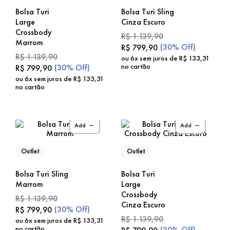
Bolsa Turi
Bolsa Turi Sling
Large
Cinza Escuro
Crossbody
R$
1
.
139
,
90
Marrom
(
30%
Off)
R$
799
,
90
R$
1
.
139
,
90
ou
6
x sem juros de
R$
133
,
31
no cartão
(
30%
Off)
R$
799
,
90
ou
6
x sem juros de
R$
133
,
31
no cartão
Add
Add
Outlet
Outlet
Bolsa Turi Sling
Bolsa Turi
Marrom
Large
Crossbody
R$
1
.
139
,
90
Cinza Escuro
(
30%
Off)
R$
799
,
90
R$
1
.
139
,
90
ou
6
x sem juros de
R$
133
,
31
no cartão
(
30%
Off)