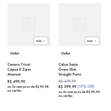
Add
Add
Outlet
Outlet
Casaco Tricot
Calça Sarja
Capuz E Ziper
Guess Slim
Marrom
Straight Preto
R$
479
,
99
R$
499
,
90
(
17%
Off)
R$
399
,
99
ou
5
x sem juros de
R$
99
,
98
no cartão
ou
4
x sem juros de
R$
99
,
99
no cartão