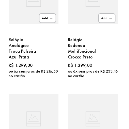
Add
Add
Relógio
Relógio
Analógico
Redondo
Troca Pulseira
Multifuncional
Azul Prata
Crocco Preto
R$
1
.
299
,
00
R$
1
.
399
,
00
ou
6
x sem juros de
R$
216
,
50
ou
6
x sem juros de
R$
233
,
16
no cartão
no cartão