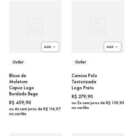
Add
Add
Outlet
Outlet
Blusa de
Camisa Polo
Moletom
Texturizada
Capuz Logo
Logo Preto
Bordado Bege
R$
279
,
90
R$
459
,
90
ou
2
x sem juros de
R$
139
,
95
no cartão
ou
4
x sem juros de
R$
114
,
97
no cartão