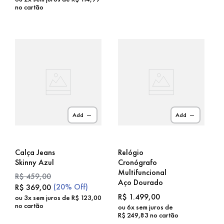
no cartão
Add
Add
Calça Jeans
Relógio
Skinny Azul
Cronógrafo
Multifuncional
R$
459
,
00
Aço Dourado
(
20%
Off)
R$
369
,
00
R$
1
.
499
,
00
ou
3
x sem juros de
R$
123
,
00
no cartão
ou
6
x sem juros de
R$
249
,
83
no cartão