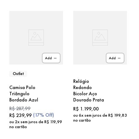
Add
Add
Outlet
Relógio
Camisa Polo
Redondo
Triângulo
Bicolor Aço
Bordado Azul
Dourado Prata
R$
287
,
99
R$
1
.
199
,
00
(
17%
Off)
R$
239
,
99
ou
6
x sem juros de
R$
199
,
83
no cartão
ou
2
x sem juros de
R$
119
,
99
no cartão