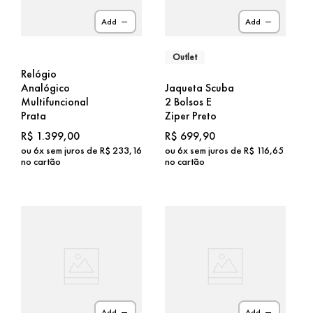
Add
Add
Outlet
Relógio
Analógico
Jaqueta Scuba
Multifuncional
2 Bolsos E
Prata
Ziper Preto
R$
1
.
399
,
00
R$
699
,
90
ou
6
x sem juros de
R$
233
,
16
ou
6
x sem juros de
R$
116
,
65
no cartão
no cartão
Add
Add