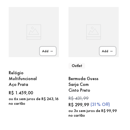
Add
Add
Outlet
Relógio
Multifuncional
Bermuda Guess
Aço Prata
Sarja Com
Cinto Preto
R$
1
.
459
,
00
R$
431
,
99
ou
6
x sem juros de
R$
243
,
16
no cartão
(
31%
Off)
R$
299
,
99
ou
3
x sem juros de
R$
99
,
99
no cartão