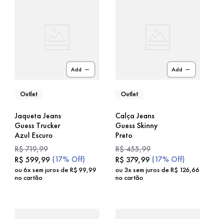
Add
Add
Outlet
Outlet
Jaqueta Jeans
Calça Jeans
Guess Trucker
Guess Skinny
Azul Escuro
Preto
R$
719
,
99
R$
455
,
99
(
17%
Off)
(
17%
Off)
R$
599
,
99
R$
379
,
99
ou
6
x sem juros de
R$
99
,
99
ou
3
x sem juros de
R$
126
,
66
no cartão
no cartão