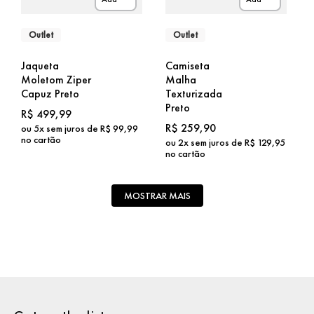
Outlet
Outlet
Jaqueta
Camiseta
Moletom Ziper
Malha
Capuz Preto
Texturizada
Preto
R$
499
,
99
R$
259
,
90
ou
5
x sem juros de
R$
99
,
99
no cartão
ou
2
x sem juros de
R$
129
,
95
no cartão
MOSTRAR MAIS