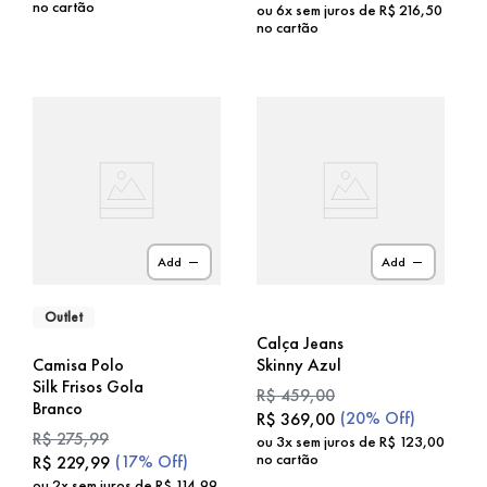
no cartão
ou
6
x sem juros de
R$
216
,
50
no cartão
Add
Add
Outlet
Calça Jeans
Camisa Polo
Skinny Azul
Silk Frisos Gola
R$
459
,
00
Branco
(
20%
Off)
R$
369
,
00
R$
275
,
99
ou
3
x sem juros de
R$
123
,
00
no cartão
(
17%
Off)
R$
229
,
99
ou
2
x sem juros de
R$
114
,
99