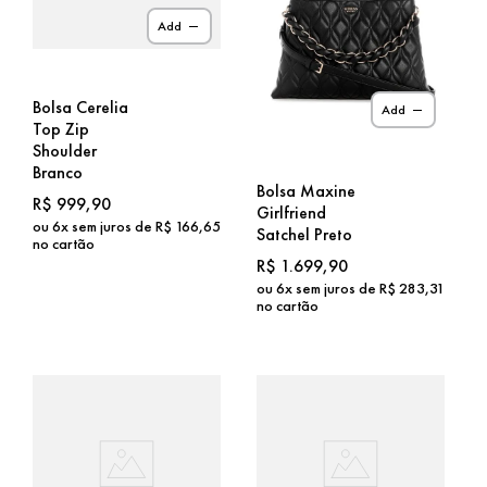
Add
Bolsa Cerelia
Add
Top Zip
Shoulder
Branco
Bolsa Maxine
R$
999
,
90
Girlfriend
ou
6
x sem juros de
R$
166
,
65
Satchel Preto
no cartão
R$
1
.
699
,
90
ou
6
x sem juros de
R$
283
,
31
no cartão