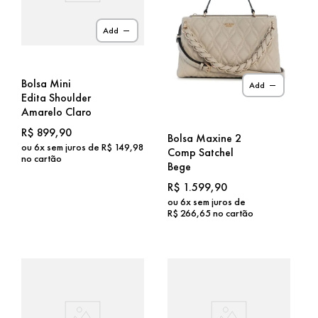
Add
Bolsa Mini
Add
Edita Shoulder
Amarelo Claro
R$
899
,
90
Bolsa Maxine 2
ou
6
x sem juros de
R$
149
,
98
Comp Satchel
no cartão
Bege
R$
1
.
599
,
90
ou
6
x sem juros de
R$
266
,
65
no cartão