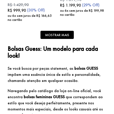
R$
1
.
429
,
90
(
29%
Off)
R$
1
.
199
,
90
(
30%
Off)
R$
999
,
90
ou
6
x sem juros de
R$
199
,
98
no cartão
ou
6
x sem juros de
R$
166
,
65
no cartão
MOSTRAR MAIS
Bolsas Guess: Um modelo para cada
look!
Se você busca por peças statement, as
bolsas GUESS
impõem uma essência única de estilo e personalidade,
chamando atenção em qualquer ocasião.
Navegando pelo catálogo da loja on-line oficial, você
encontra
bolsas femininas GUESS
que correspondem ao
estilo que você deseja perfeitamente, presente nos
momentos mais especiais, desde os looks casuais até os