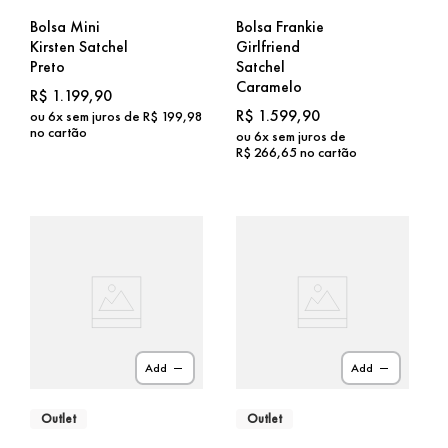
Bolsa Mini
Bolsa Frankie
Kirsten Satchel
Girlfriend
Preto
Satchel
Caramelo
R$
1
.
199
,
90
R$
1
.
599
,
90
ou
6
x sem juros de
R$
199
,
98
no cartão
ou
6
x sem juros de
R$
266
,
65
no cartão
Add
Add
Outlet
Outlet