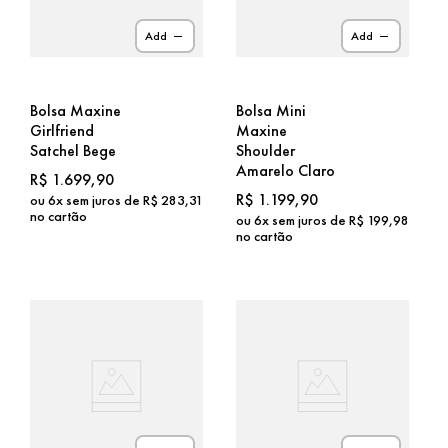
Add
Add
Bolsa Maxine
Bolsa Mini
Girlfriend
Maxine
Satchel Bege
Shoulder
Amarelo Claro
R$
1
.
699
,
90
R$
1
.
199
,
90
ou
6
x sem juros de
R$
283
,
31
no cartão
ou
6
x sem juros de
R$
199
,
98
no cartão