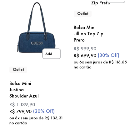
Outlet
Bolsa Mini
Jillian Top Zip
Preto
R$
999
,
90
Add
(
30%
Off)
R$
699
,
90
ou
6
x sem juros de
R$
116
,
65
no cartão
Outlet
Bolsa Mini
Justina
Shoulder Azul
R$
1
.
139
,
90
(
30%
Off)
R$
799
,
90
ou
6
x sem juros de
R$
133
,
31
no cartão