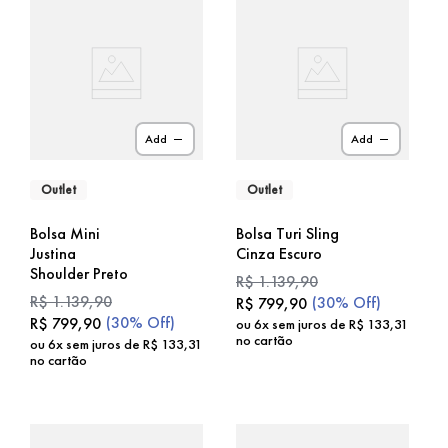
Add
Add
Outlet
Outlet
Bolsa Mini
Bolsa Turi Sling
Justina
Cinza Escuro
Shoulder Preto
R$
1
.
139
,
90
R$
1
.
139
,
90
(
30%
Off)
R$
799
,
90
(
30%
Off)
R$
799
,
90
ou
6
x sem juros de
R$
133
,
31
no cartão
ou
6
x sem juros de
R$
133
,
31
no cartão