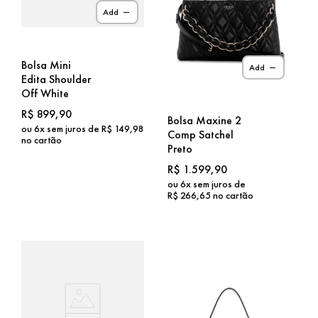
Add
Bolsa Mini
Add
Edita Shoulder
Off White
R$
899
,
90
Bolsa Maxine 2
ou
6
x sem juros de
R$
149
,
98
Comp Satchel
no cartão
Preto
R$
1
.
599
,
90
ou
6
x sem juros de
R$
266
,
65
no cartão