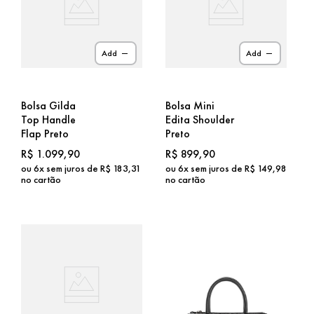
Add
Add
Bolsa Gilda
Bolsa Mini
Top Handle
Edita Shoulder
Flap Preto
Preto
R$
1
.
099
,
90
R$
899
,
90
ou
6
x sem juros de
R$
183
,
31
ou
6
x sem juros de
R$
149
,
98
no cartão
no cartão