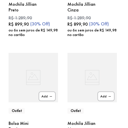
Mochila Jillian
Mochila Jillian
Preto
Cinza
R$
1
.
289
,
90
R$
1
.
289
,
90
(
30%
Off)
(
30%
Off)
R$
899
,
90
R$
899
,
90
ou
6
x sem juros de
R$
149
,
98
ou
6
x sem juros de
R$
149
,
98
no cartão
no cartão
Add
Add
Outlet
Outlet
Bolsa Mini
Mochila Jillian