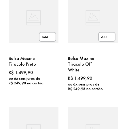
Add
Add
Bolsa Maxine
Bolsa Maxine
Tiracolo Preto
Tiracolo Off
White
R$
1
.
499
,
90
R$
1
.
499
,
90
ou
6
x sem juros de
R$
249
,
98
no cartão
ou
6
x sem juros de
R$
249
,
98
no cartão