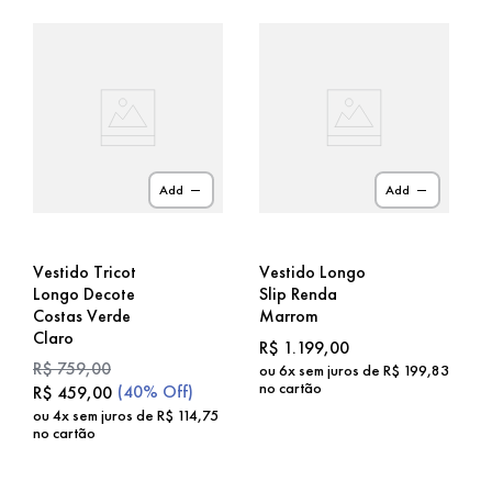
Add
Add
Vestido Tricot
Vestido Longo
Longo Decote
Slip Renda
Costas Verde
Marrom
Claro
R$
1
.
199
,
00
R$
759
,
00
ou
6
x sem juros de
R$
199
,
83
no cartão
(
40%
Off)
R$
459
,
00
ou
4
x sem juros de
R$
114
,
75
no cartão