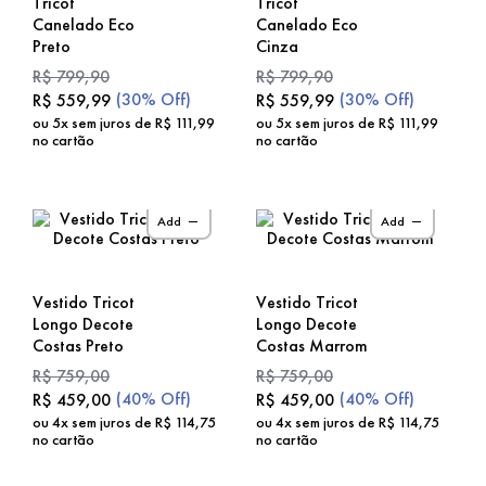
Tricot
Tricot
Canelado Eco
Canelado Eco
Preto
Cinza
R$
799
,
90
R$
799
,
90
(
30%
Off)
(
30%
Off)
R$
559
,
99
R$
559
,
99
ou
5
x sem juros de
R$
111
,
99
ou
5
x sem juros de
R$
111
,
99
no cartão
no cartão
Add
Add
Vestido Tricot
Vestido Tricot
Longo Decote
Longo Decote
Costas Preto
Costas Marrom
R$
759
,
00
R$
759
,
00
(
40%
Off)
(
40%
Off)
R$
459
,
00
R$
459
,
00
ou
4
x sem juros de
R$
114
,
75
ou
4
x sem juros de
R$
114
,
75
no cartão
no cartão