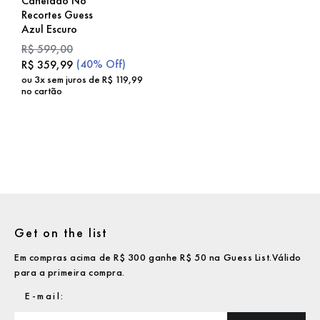
Canelado Nó
Recortes Guess
Azul Escuro
R$
599
,
00
(
40%
Off)
R$
359
,
99
ou
3
x sem juros de
R$
119
,
99
no cartão
Get on the list
Em compras acima de R$ 300 ganhe R$ 50 na Guess List.Válido
para a primeira compra.