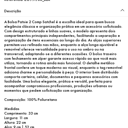
Descrição
A Bolsa Patsie 2 Comp Satchel é a escolha ideal para quem busca 
elegância clássica e organização prática em um acessório sofisticado. 
Com design estruturado e linhas suaves, o modelo apresenta dois 
compartimentos principais independentes, facilitando a separação e 
organização de itens essenciais ao longo do dia. As alças superiores 
permitem uso refinado nas mãos, enquanto a alça longa ajustável e 
removível oferece versatilidade para o uso no ombro ou na 
transversal, adaptando-se a diferentes ocasiões. O bolso traseiro 
com fechamento em zíper garante acesso rápido ao que você mais 
utiliza, tornando a rotina ainda mais funcional. O detalhe metálico 
frontal confere um toque moderno ao visual, enquanto o tag removível 
adiciona charme e personalidade à peça. O interior bem distribuído 
comporta carteira, celular, documentos e pequenos acessórios com 
facilidade. Uma bolsa elegante, prática e versátil, perfeita para 
acompanhar compromissos profissionais, produções urbanas ou 
momentos que pedem sofisticação com organização.
Composição: 100% Poliuretano
Medidas
Comprimento: 33 cm
Largura: 11 cm
Altura: 22 cm
Alça: 9 cm | 52 cm