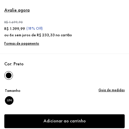
Avalie agora
R$
1
.
699
,
90
(
18%
Off)
R$
1
.
399
,
99
ou
6
x sem juros de
R$
233
,
33
no cartão
Formas de pagamento
Cor:
Preto
Guia de medidas
Tamanho
UN
Adicionar ao carrinho