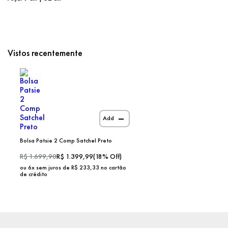
Vistos recentemente
Add
Bolsa Patsie 2 Comp Satchel Preto
R$
1.699,90
R$
1.399,99
(
18
% Off)
ou
6
x sem juros de R$
233,33
no cartão
de crédito