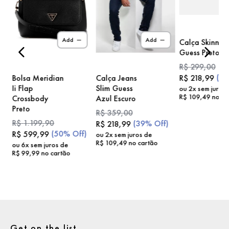
)
Add
Add
Calça Skinny
Guess Preto
R$
299
,
00
(
2
Bolsa Meridian
Calça Jeans
R$
218
,
99
Ii Flap
Slim Guess
ou
2
x sem juros
R$
109
,
49
no ca
Crossbody
Azul Escuro
Preto
R$
359
,
00
R$
1
.
199
,
90
(
39%
Off)
R$
218
,
99
(
50%
Off)
R$
599
,
99
ou
2
x sem juros de
R$
109
,
49
no cartão
ou
6
x sem juros de
R$
99
,
99
no cartão
Get on the list