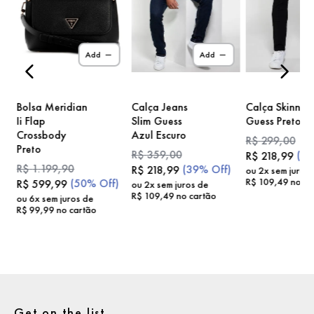
)
Add
Add
Bolsa Meridian
Calça Jeans
Calça Skinny
Ii Flap
Slim Guess
Guess Preto
Crossbody
Azul Escuro
R$
299
,
00
Preto
R$
359
,
00
(
2
R$
218
,
99
R$
1
.
199
,
90
(
39%
Off)
R$
218
,
99
ou
2
x sem juros
R$
109
,
49
no ca
(
50%
Off)
R$
599
,
99
ou
2
x sem juros de
R$
109
,
49
no cartão
ou
6
x sem juros de
R$
99
,
99
no cartão
Get on the list