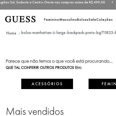
iões Sul, Sudeste e Centro-Oeste nas compras acima de R$ 499,00 • 
Feminino
Masculino
Bolsas
Sale
Coleções
bolsa-manhattan-ii-large-backpack-preto-bg711833-
Parece que não temos o que você está procurando...
QUE TAL CONFERIR OUTROS PRODUTOS EM:
ACESSÓRIOS
FEMI
Mais vendidos