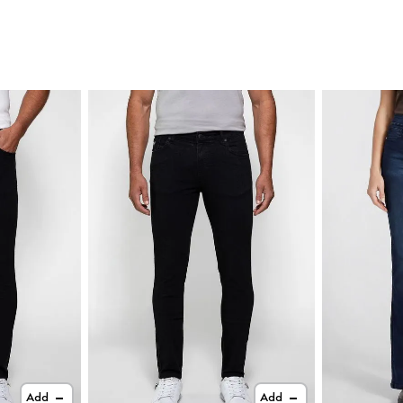
Add
Add