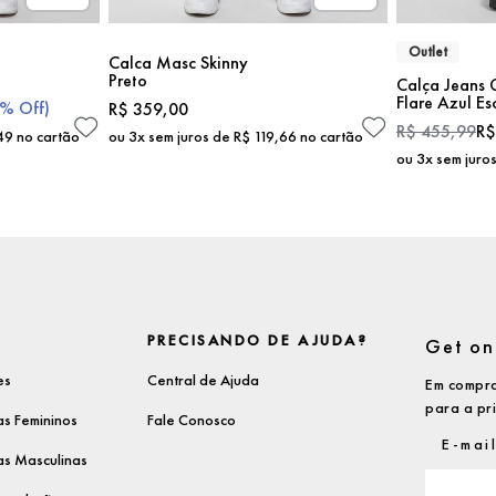
Outlet
Calca Masc Skinny
Preto
Calça Jeans 
Flare Azul Es
7%
Off)
R$
359
,
00
R$
455
,
99
R$
49
no cartão
ou
3
x sem juros de
R$
119
,
66
no cartão
ou
3
x sem juro
PRECISANDO DE AJUDA?
Get on 
es
Central de Ajuda
Em compra
para a pr
s Femininos
Fale Conosco
s Masculinas