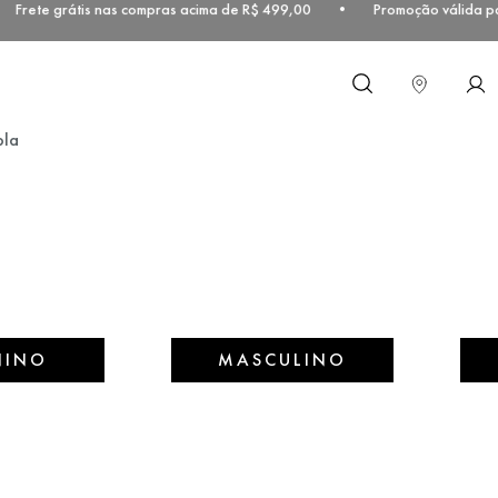
Frete grátis nas compras acima de R$ 499,00 • Promoção válida para
O que você procura?
bla
NINO
MASCULINO