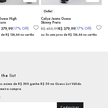
Outlet
Guess High
Calça Jeans Guess
curo
Skinny Preto
(
17%
Off)
(
17%
Off)
379
,
99
R$
455
,
99
R$
379
,
99
s de
R$
126
,
66
no cartão
ou
3
x sem juros de
R$
126
,
66
no cartão
the list
s acima de R$ 300 ganhe R$ 50 na Guess List.Válido
imeira compra.
Cadastrar