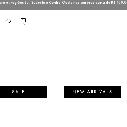
 as regiões Sul, Sudeste e Centro-Oeste nas compras acima de R$ 49
0
SALE
NEW ARRIVALS