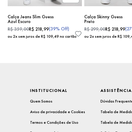
Calça Jeans Slim Guess
Calça Skinny Guess
Azul Escuro
Preto
(
39%
Off)
(
2
R$
359
,
00
R$
218
,
99
R$
299
,
00
R$
218
,
99
ou
2
x sem juros de
R$
109
,
49
no cartão
ou
2
x sem juros de
R$
109
,
INSTITUCIONAL
ASSISTÊNCIA
Quem Somos
Dúvidas Frequent
Aviso de privacidade e Cookies
Tabela de Medida
Termos e Condições de Uso
Tabela de Medida