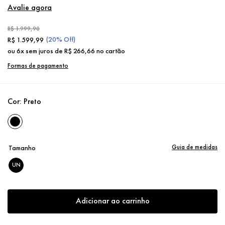
Avalie agora
R$
1
.
999
,
90
(
20%
Off)
R$
1
.
599
,
99
ou
6
x sem juros de
R$
266
,
66
no cartão
Formas de pagamento
Cor:
Preto
Guia de medidas
Tamanho
UN
Adicionar ao carrinho