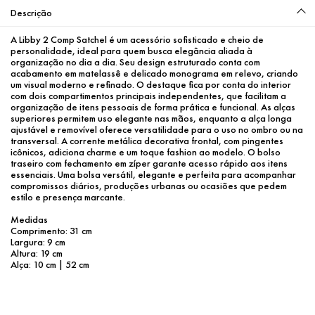
Descrição
A Libby 2 Comp Satchel é um acessório sofisticado e cheio de 
personalidade, ideal para quem busca elegância aliada à 
organização no dia a dia. Seu design estruturado conta com 
acabamento em matelassê e delicado monograma em relevo, criando 
um visual moderno e refinado. O destaque fica por conta do interior 
com dois compartimentos principais independentes, que facilitam a 
organização de itens pessoais de forma prática e funcional. As alças 
superiores permitem uso elegante nas mãos, enquanto a alça longa 
ajustável e removível oferece versatilidade para o uso no ombro ou na 
transversal. A corrente metálica decorativa frontal, com pingentes 
icônicos, adiciona charme e um toque fashion ao modelo. O bolso 
traseiro com fechamento em zíper garante acesso rápido aos itens 
essenciais. Uma bolsa versátil, elegante e perfeita para acompanhar 
compromissos diários, produções urbanas ou ocasiões que pedem 
estilo e presença marcante.
Medidas
Comprimento: 31 cm
Largura: 9 cm
Altura: 19 cm
Alça: 10 cm | 52 cm