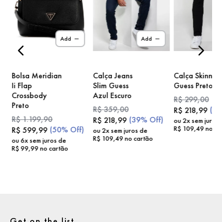
)
Add
Add
Bolsa Meridian
Calça Jeans
Calça Skinny
Ii Flap
Slim Guess
Guess Preto
Crossbody
Azul Escuro
R$
299
,
00
Preto
R$
359
,
00
(
2
R$
218
,
99
R$
1
.
199
,
90
(
39%
Off)
R$
218
,
99
ou
2
x sem juros
R$
109
,
49
no ca
(
50%
Off)
R$
599
,
99
ou
2
x sem juros de
R$
109
,
49
no cartão
ou
6
x sem juros de
R$
99
,
99
no cartão
Get on the list