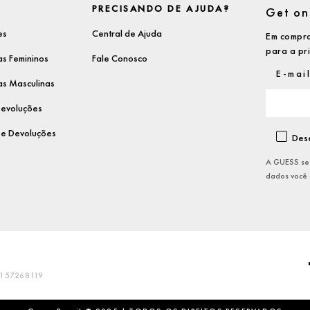
PRECISANDO DE AJUDA?
Get on 
es
Central de Ajuda
Em compra
para a pr
s Femininos
Fale Conosco
s Masculinas
 Devoluções
s e Devoluções
Dese
A GUESS se 
dados você
157268119