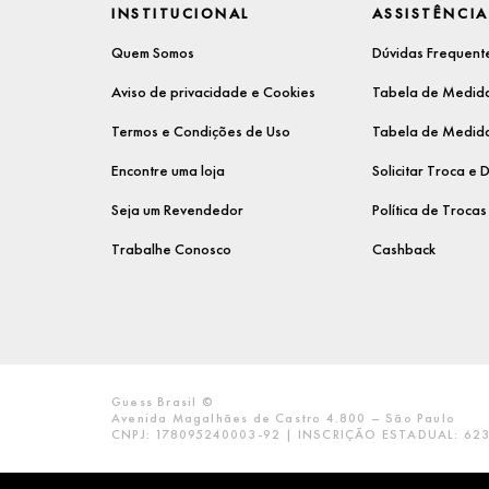
INSTITUCIONAL
ASSISTÊNCIA
Quem Somos
Dúvidas Frequent
Aviso de privacidade e Cookies
Tabela de Medida
Termos e Condições de Uso
Tabela de Medida
Encontre uma loja
Solicitar Troca e
Seja um Revendedor
Política de Troca
Trabalhe Conosco
Cashback
Guess Brasil ©
Avenida Magalhães de Castro 4.800 – São Paulo
CNPJ: 178095240003-92 | INSCRIÇÃO ESTADUAL: 623