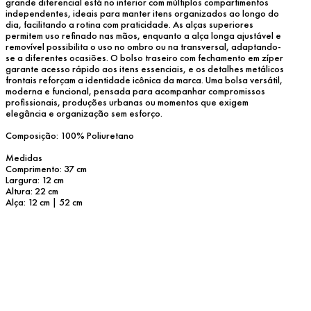
grande diferencial está no interior com múltiplos compartimentos 
independentes, ideais para manter itens organizados ao longo do 
dia, facilitando a rotina com praticidade. As alças superiores 
permitem uso refinado nas mãos, enquanto a alça longa ajustável e 
removível possibilita o uso no ombro ou na transversal, adaptando-
se a diferentes ocasiões. O bolso traseiro com fechamento em zíper 
garante acesso rápido aos itens essenciais, e os detalhes metálicos 
frontais reforçam a identidade icônica da marca. Uma bolsa versátil, 
moderna e funcional, pensada para acompanhar compromissos 
profissionais, produções urbanas ou momentos que exigem 
elegância e organização sem esforço.
Composição: 100% Poliuretano
Medidas
Comprimento: 37 cm
Largura: 12 cm
Altura: 22 cm
Alça: 12 cm | 52 cm