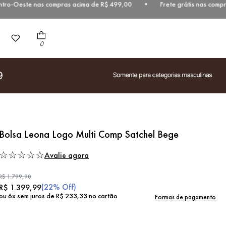
tro-Oeste nas compras acima de R$ 499,00 • Frete grátis nas compra
0
Bolsa Leona Logo Multi Comp Satchel Bege
☆
☆
☆
☆
☆
Avalie agora
R$
1
.
799
,
90
(
22%
Off)
R$
1
.
399
,
99
ou
6
x sem juros de
R$
233
,
33
no cartão
Formas de pagamento