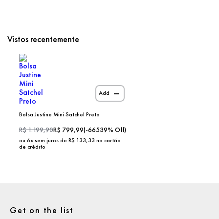
Vistos recentemente
Add
Bolsa Justine Mini Satchel Preto
R$
1.199,90
R$
799,99
(
-66539
% Off)
ou
6
x sem juros de R$
133,33
no cartão
de crédito
Get on the list