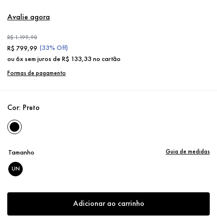
Avalie agora
R$
1
.
199
,
90
(
33%
Off)
R$
799
,
99
ou
6
x sem juros de
R$
133
,
33
no cartão
Formas de pagamento
Cor:
Preto
Guia de medidas
Tamanho
UN
Adicionar ao carrinho