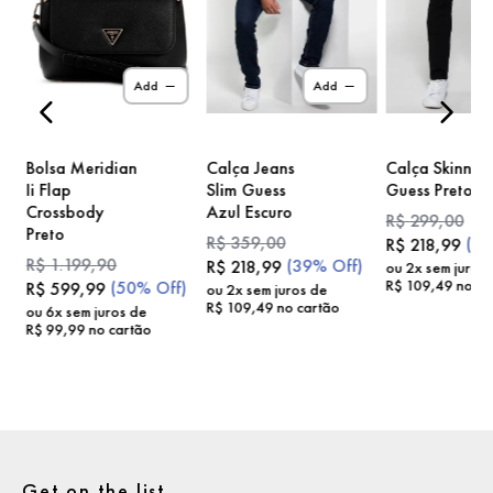
)
Add
Add
Bolsa Meridian
Calça Jeans
Calça Skinny
Ii Flap
Slim Guess
Guess Preto
Crossbody
Azul Escuro
R$
299
,
00
Preto
R$
359
,
00
(
2
R$
218
,
99
R$
1
.
199
,
90
(
39%
Off)
R$
218
,
99
ou
2
x sem juros
R$
109
,
49
no ca
(
50%
Off)
R$
599
,
99
ou
2
x sem juros de
R$
109
,
49
no cartão
ou
6
x sem juros de
R$
99
,
99
no cartão
Get on the list