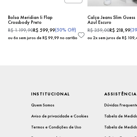
Bolsa Meridian Ii Flap
Calça Jeans Slim Guess
Crossbody Preto
Azul Escuro
(
50%
Off)
(
3
R$
1
.
199
,
90
R$
599
,
99
R$
359
,
00
R$
218
,
99
ou
6
x sem juros de
R$
99
,
99
no cartão
ou
2
x sem juros de
R$
109
,
INSTITUCIONAL
ASSISTÊNCIA
Quem Somos
Dúvidas Frequent
Aviso de privacidade e Cookies
Tabela de Medida
Termos e Condições de Uso
Tabela de Medida