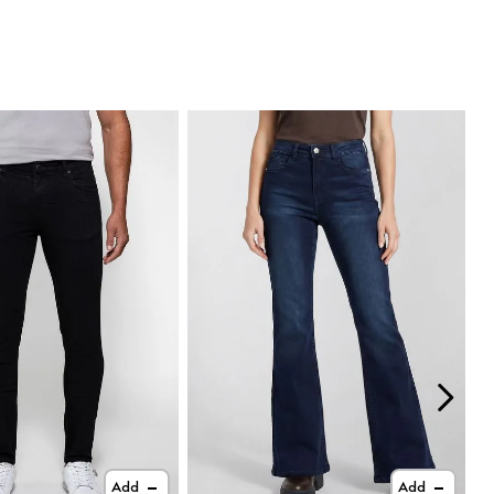
Add
Add