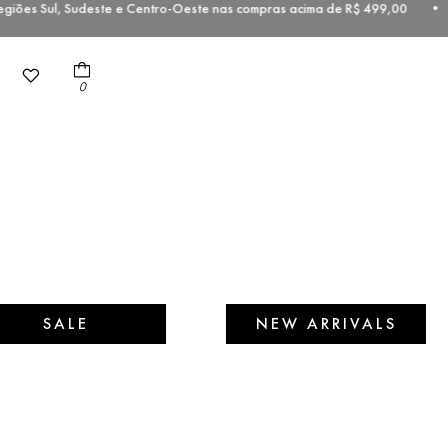
iões Sul, Sudeste e Centro-Oeste nas compras acima de R$ 499,00 • 
0
SALE
NEW ARRIVALS