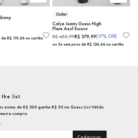
Outlet
kinny
Calça Jeans Guess High
Flare Azul Escuro
(
17%
Off)
R$
455
,
99
R$
379
,
99
s de
R$
119
,
66
no cartão
ou
3
x sem juros de
R$
126
,
66
no cartão
the list
s acima de R$ 300 ganhe R$ 50 na Guess List.Válido
imeira compra.
Cadastrar