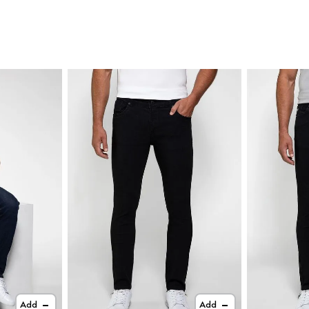
Add
Add