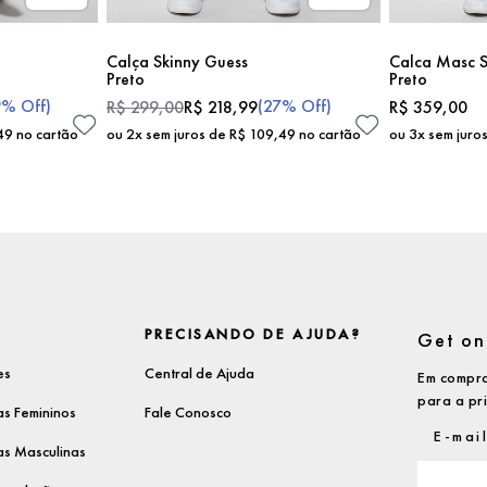
Calça Skinny Guess
Calca Masc S
Preto
Preto
9%
Off)
(
27%
Off)
R$
299
,
00
R$
218
,
99
R$
359
,
00
49
no cartão
ou
2
x sem juros de
R$
109
,
49
no cartão
ou
3
x sem juro
PRECISANDO DE AJUDA?
Get on 
es
Central de Ajuda
Em compra
para a pr
s Femininos
Fale Conosco
s Masculinas