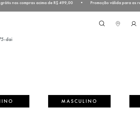
grátis nas compras acima de R$ 499,00 • Promoção válida para as reg
O que você procura?
75-dai
NINO
MASCULINO