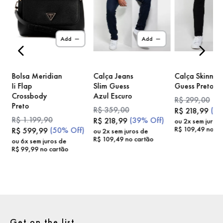
)
Add
Add
Bolsa Meridian
Calça Jeans
Calça Skinny
Ii Flap
Slim Guess
Guess Preto
Crossbody
Azul Escuro
R$
299
,
00
Preto
R$
359
,
00
(
2
R$
218
,
99
R$
1
.
199
,
90
(
39%
Off)
R$
218
,
99
ou
2
x sem juros
R$
109
,
49
no ca
(
50%
Off)
R$
599
,
99
ou
2
x sem juros de
R$
109
,
49
no cartão
ou
6
x sem juros de
R$
99
,
99
no cartão
Get on the list