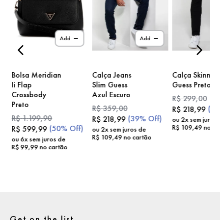
)
Add
Add
Bolsa Meridian
Calça Jeans
Calça Skinny
Ii Flap
Slim Guess
Guess Preto
Crossbody
Azul Escuro
R$
299
,
00
Preto
R$
359
,
00
(
2
R$
218
,
99
R$
1
.
199
,
90
(
39%
Off)
R$
218
,
99
ou
2
x sem juros
R$
109
,
49
no ca
(
50%
Off)
R$
599
,
99
ou
2
x sem juros de
R$
109
,
49
no cartão
ou
6
x sem juros de
R$
99
,
99
no cartão
Get on the list