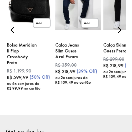
)
Add
Add
Bolsa Meridian
Calça Jeans
Calça Skinny
Ii Flap
Slim Guess
Guess Preto
Crossbody
Azul Escuro
R$
299
,
00
Preto
R$
359
,
00
(
2
R$
218
,
99
R$
1
.
199
,
90
(
39%
Off)
R$
218
,
99
ou
2
x sem juros
R$
109
,
49
no ca
(
50%
Off)
R$
599
,
99
ou
2
x sem juros de
R$
109
,
49
no cartão
ou
6
x sem juros de
R$
99
,
99
no cartão
Get on the list