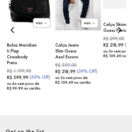
)
Add
Add
Calça Skinny
Guess Preto
R$
299
,
00
(
2
Bolsa Meridian
Calça Jeans
R$
218
,
99
Ii Flap
Slim Guess
ou
2
x sem juros
R$
109
,
49
no ca
Crossbody
Azul Escuro
Preto
R$
359
,
00
R$
1
.
199
,
90
(
39%
Off)
R$
218
,
99
(
50%
Off)
R$
599
,
99
ou
2
x sem juros de
R$
109
,
49
no cartão
ou
6
x sem juros de
R$
99
,
99
no cartão
Get on the list