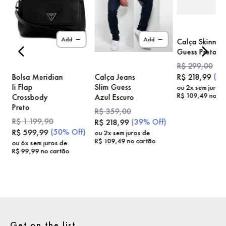
)
Add
Add
Calça Skinny
Guess Preto
R$
299
,
00
(
2
Bolsa Meridian
Calça Jeans
R$
218
,
99
Ii Flap
Slim Guess
ou
2
x sem juros
R$
109
,
49
no ca
Crossbody
Azul Escuro
Preto
R$
359
,
00
R$
1
.
199
,
90
(
39%
Off)
R$
218
,
99
(
50%
Off)
R$
599
,
99
ou
2
x sem juros de
R$
109
,
49
no cartão
ou
6
x sem juros de
R$
99
,
99
no cartão
Get on the list