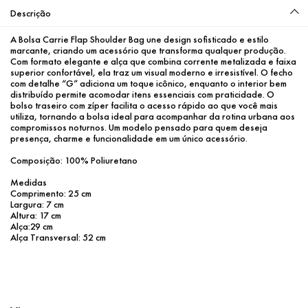
Descrição
A Bolsa Carrie Flap Shoulder Bag une design sofisticado e estilo 
marcante, criando um acessório que transforma qualquer produção. 
Com formato elegante e alça que combina corrente metalizada e faixa 
superior confortável, ela traz um visual moderno e irresistível. O fecho 
com detalhe “G” adiciona um toque icônico, enquanto o interior bem 
distribuído permite acomodar itens essenciais com praticidade. O 
bolso traseiro com zíper facilita o acesso rápido ao que você mais 
utiliza, tornando a bolsa ideal para acompanhar da rotina urbana aos 
compromissos noturnos. Um modelo pensado para quem deseja 
presença, charme e funcionalidade em um único acessório.
Composição: 100% Poliuretano
Medidas
Comprimento: 25 cm
Largura: 7 cm
Altura: 17 cm
Alça:29 cm
Alça Transversal: 52 cm