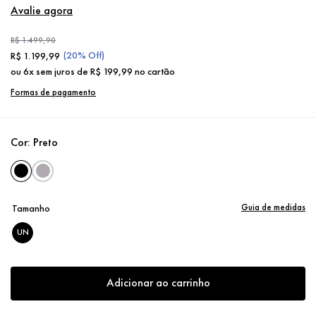
Avalie agora
R$
1
.
499
,
90
(
20%
Off)
R$
1
.
199
,
99
ou
6
x sem juros de
R$
199
,
99
no cartão
Formas de pagamento
Cor:
Preto
Guia de medidas
Tamanho
UN
Adicionar ao carrinho