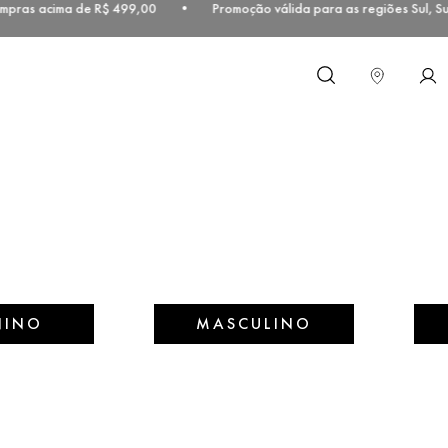
ompras acima de R$ 499,00 • Promoção válida para as regiões Sul, S
O que você procura?
NINO
MASCULINO