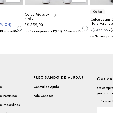
Outlet
Calca Masc Skinny
Preto
Calça Jeans 
Flare Azul Es
7%
Off)
R$
359
,
00
R$
455
,
99
R$
49
no cartão
ou
3
x sem juros de
R$
119
,
66
no cartão
ou
3
x sem juro
PRECISANDO DE AJUDA?
Get on 
es
Central de Ajuda
Em compra
para a pr
s Femininos
Fale Conosco
s Masculinas