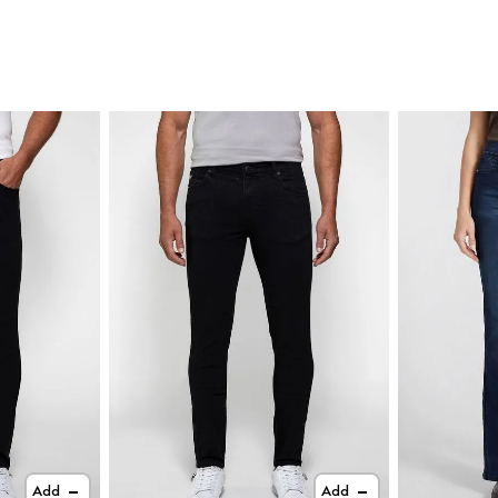
Add
Add