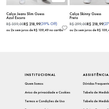
Calça Jeans Slim Guess
Calça Skinny Guess
Azul Escuro
Preto
(
39%
Off)
(
2
R$
359
,
00
R$
218
,
99
R$
299
,
00
R$
218
,
99
ou
2
x sem juros de
R$
109
,
49
no cartão
ou
2
x sem juros de
R$
109
,
INSTITUCIONAL
ASSISTÊNCIA
Quem Somos
Dúvidas Frequent
Aviso de privacidade e Cookies
Tabela de Medida
Termos e Condições de Uso
Tabela de Medida