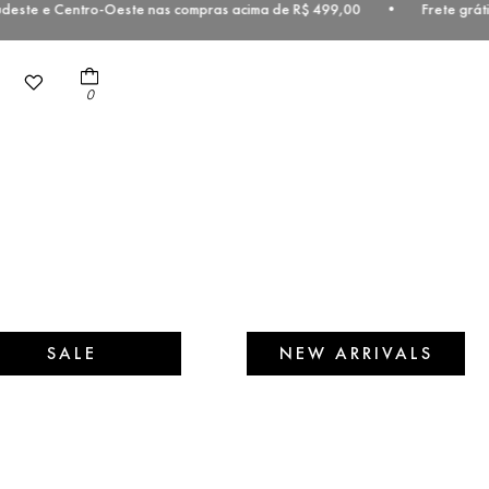
udeste e Centro-Oeste nas compras acima de R$ 499,00 • Frete gráti
0
SALE
NEW ARRIVALS