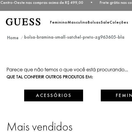
e Centro-Oeste nas compras acima de R$ 499,00 • Frete grátis nas c
Feminino
Masculino
Bolsas
Sale
Coleções
bolsa-bramina-small-satchel-preto-zg963605-bla
Parece que não temos o que você está procurando...
QUE TAL CONFERIR OUTROS PRODUTOS EM:
ACESSÓRIOS
FEMI
Mais vendidos