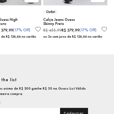
Outlet
Guess High
Calça Jeans Guess
curo
Skinny Preto
(
17%
Off)
(
17%
Off)
379
,
99
R$
455
,
99
R$
379
,
99
s de
R$
126
,
66
no cartão
ou
3
x sem juros de
R$
126
,
66
no cartão
the list
s acima de R$ 300 ganhe R$ 50 na Guess List.Válido
imeira compra.
Cadastrar