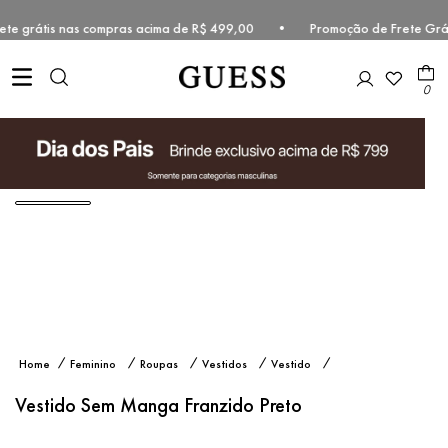
Frete grátis nas compras acima de R$ 499,00 • Promoção de Frete Grá
0
Vestido
Feminino
Roupas
Vestidos
Vestido
Sem
Curto
Manga
Vestido Sem Manga Franzido Preto
Franzido
Preto