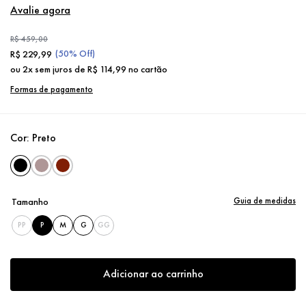
Avalie agora
R$
459
,
00
(
50%
Off)
R$
229
,
99
ou
2
x sem juros de
R$
114
,
99
no cartão
Formas de pagamento
Cor:
Preto
Guia de medidas
Tamanho
PP
P
M
G
GG
Adicionar ao carrinho