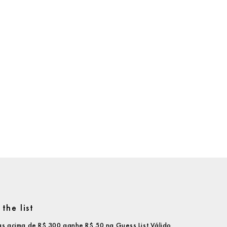
the list
s acima de R$ 300 ganhe R$ 50 na Guess List.Válido