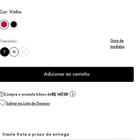
Cor:
Vinho
Guia de
Tamanho
medidas
P
M
G
Adicionar ao carrinho
Compre e acumule bônus de
R$ 147,00
i