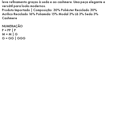
leve refinamento graças à seda e ao cashmere. Uma peça elegante e 
versátil para looks modernos.
Produto Importado | Composição: 30% Poliéster Reciclado 30% 
Acrílico Reciclado 16% Poliamida 15% Modal 3% Lã 3% Seda 3% 
Cashmere
NUMERAÇÃO
P = PP | P
M = M | G
G = GG | GGG