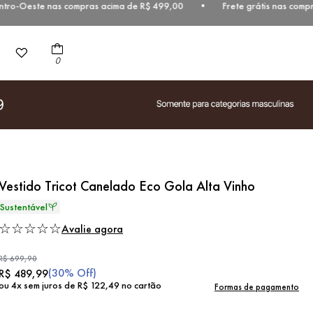
ro-Oeste nas compras acima de R$ 499,00 • Frete grátis nas compras
0
Vestido Tricot Canelado Eco Gola Alta Vinho
☆
☆
☆
☆
☆
Avalie agora
R$
699
,
90
(
30%
Off)
R$
489
,
99
ou
4
x sem juros de
R$
122
,
49
no cartão
Formas de pagamento