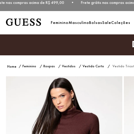
e nas compras acima de R$ 499,00 • Frete grátis nas compras acima 
Feminino
Masculino
Bolsas
Sale
Coleções
Feminino
Roupas
Vestidos
Vestido Curto
Vestido Trico