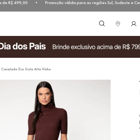
de R$ 499,00 • Promoção válida para as regiões Sul, Sudeste e Cent
O que você procura?
t Canelado Eco Gola Alta Vinho