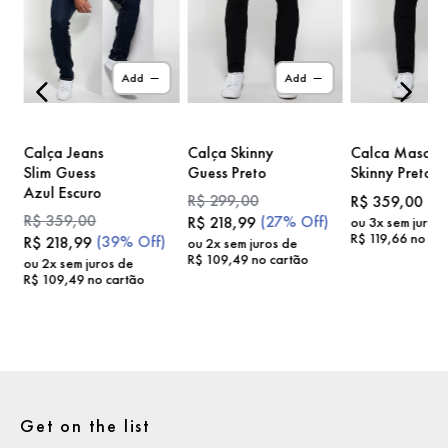
)
Add
Add
Calça Jeans
Calça Skinny
Calca Masc
Slim Guess
Guess Preto
Skinny Preto
Azul Escuro
R$
299
,
00
R$
359
,
00
R$
359
,
00
(
27%
Off)
R$
218
,
99
ou
3
x sem juros
R$
119
,
66
no car
(
39%
Off)
R$
218
,
99
ou
2
x sem juros de
R$
109
,
49
no cartão
ou
2
x sem juros de
R$
109
,
49
no cartão
Get on the list