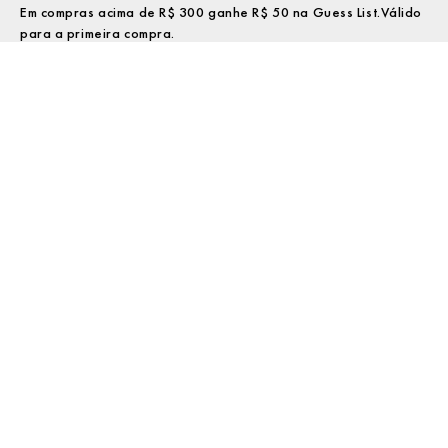
Em compras acima de R$ 300 ganhe R$ 50 na Guess List.Válido
para a primeira compra.
Cadastrar
Desejo receber ofertas e informativos por e-mail
A GUESS se preocupa com o uso de seus dados pessoais. Ao fornecer seus
dados você concorda com a nossa
Aviso de privacidade
INSTITUCIONAL
ASSISTÊNCIA
PRECISANDO DE AJUDA?