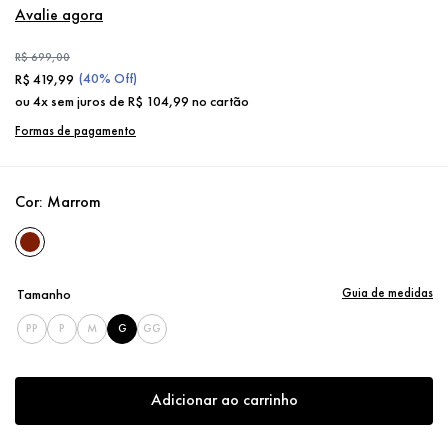
Avalie agora
R$
699
,
00
(
40%
Off)
R$
419
,
99
ou
4
x sem juros de
R$
104
,
99
no cartão
Formas de pagamento
Cor:
Marrom
Guia de medidas
Tamanho
PP
P
M
G
GG
Adicionar ao carrinho