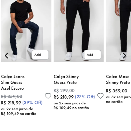
Add
Add
Calça Jeans
Calça Skinny
Calca Masc
Slim Guess
Guess Preto
Skinny Preto
Azul Escuro
R$
299
,
00
R$
359
,
00
R$
359
,
00
(
27%
Off)
R$
218
,
99
ou
3
x sem jur
no cartão
(
39%
Off)
R$
218
,
99
ou
2
x sem juros de
R$
109
,
49
no cartão
ou
2
x sem juros de
R$
109
,
49
no cartão