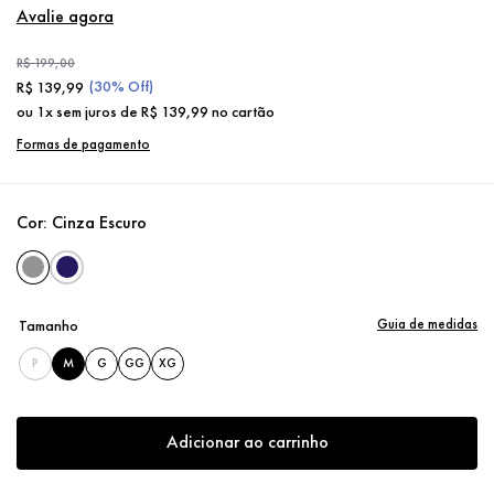
Avalie agora
R$
199
,
00
(
30%
Off)
R$
139
,
99
ou
1
x sem juros de
R$
139
,
99
no cartão
Formas de pagamento
Cor:
Cinza Escuro
Guia de medidas
Tamanho
P
M
G
GG
XG
Adicionar ao carrinho