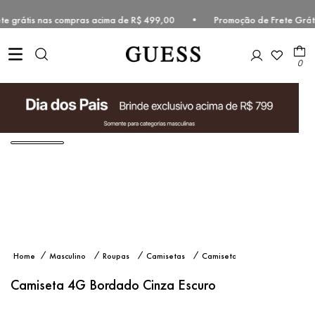
rete grátis nas compras acima de R$ 499,00 • Promoção de Frete Grát
0
Camiseta
Masculino
Roupas
Camisetas
Camiseta
4G
Manga
Bordado
Curta
Camiseta 4G Bordado Cinza Escuro
Cinza
Escuro