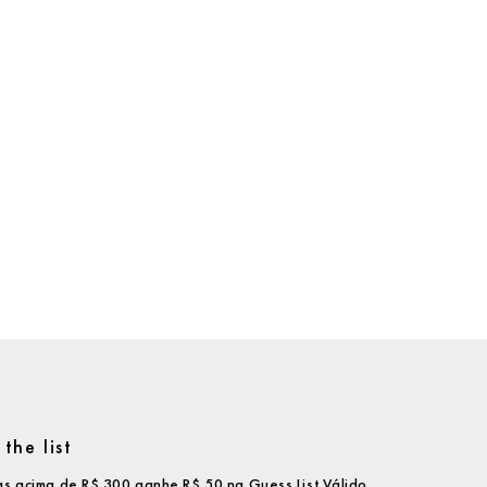
the list
s acima de R$ 300 ganhe R$ 50 na Guess List.Válido