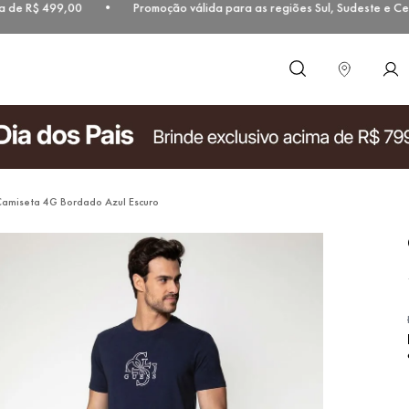
a de R$ 499,00 • Promoção válida para as regiões Sul, Sudeste e Cen
O que você procura?
amiseta 4G Bordado Azul Escuro