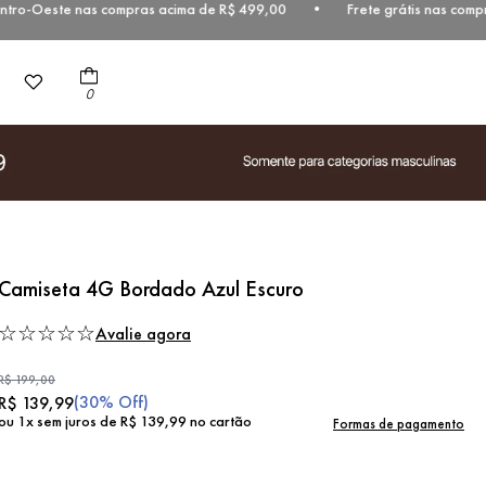
tro-Oeste nas compras acima de R$ 499,00 • Frete grátis nas compra
0
Camiseta 4G Bordado Azul Escuro
☆
☆
☆
☆
☆
Avalie agora
R$
199
,
00
(
30%
Off)
R$
139
,
99
ou
1
x sem juros de
R$
139
,
99
no cartão
Formas de pagamento