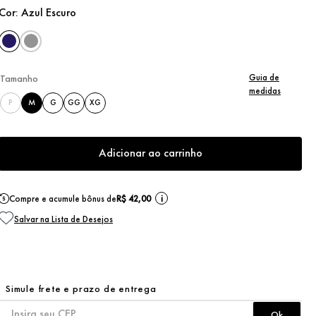
Cor:
Azul Escuro
Guia de
Tamanho
medidas
P
M
G
GG
XG
Adicionar ao carrinho
Compre e acumule bônus de
R$ 42,00
i