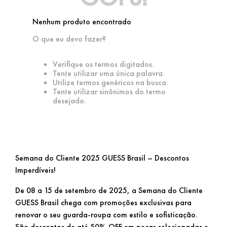
Nenhum produto encontrado
O que eu devo fazer?
Verifique os termos digitados.
Tente utilizar uma única palavra.
Utilize termos genéricos na busca.
Tente utilizar sinônimos do termo
desejado.
Semana do Cliente 2025 GUESS Brasil – Descontos
Imperdíveis!
De 08 a 15 de setembro de 2025, a Semana do Cliente
GUESS Brasil chega com promoções exclusivas para
renovar o seu guarda-roupa com estilo e sofisticação.
São descontos de até 50% OFF em peças selecionadas e