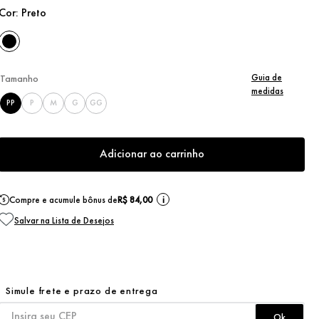
Cor:
Preto
Guia de
Tamanho
medidas
PP
P
M
G
GG
Adicionar ao carrinho
Compre e acumule bônus de
R$ 84,00
i