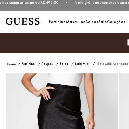
s compras acima de R$ 499,00 • Frete grátis nas compras acima de R
Feminino
Masculino
Bolsas
Sale
Coleções
Feminino
Roupas
Saias
Saia Midi
Saia Midi Acetinada