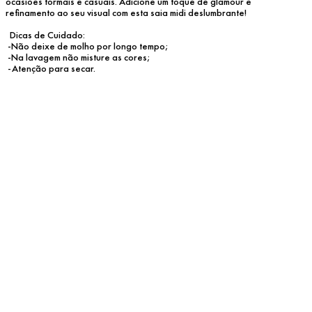
ocasiões formais e casuais. Adicione um toque de glamour e 
refinamento ao seu visual com esta saia midi deslumbrante!
  Dicas de Cuidado:
 -Não deixe de molho por longo tempo;
 -Na lavagem não misture as cores;
 -Atenção para secar.