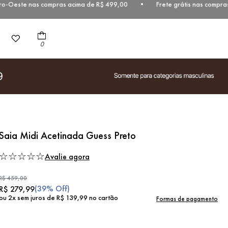
este nas compras acima de R$ 499,00 • Frete grátis nas compras aci
0
Saia Midi Acetinada Guess Preto
☆
☆
☆
☆
☆
Avalie agora
R$
459
,
00
(
39%
Off)
R$
279
,
99
ou
2
x sem juros de
R$
139
,
99
no cartão
Formas de pagamento