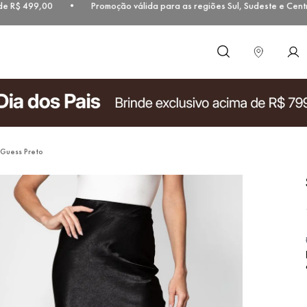
$ 499,00 • Promoção válida para as regiões Sul, Sudeste e Centro-O
O que você procura?
 Guess Preto