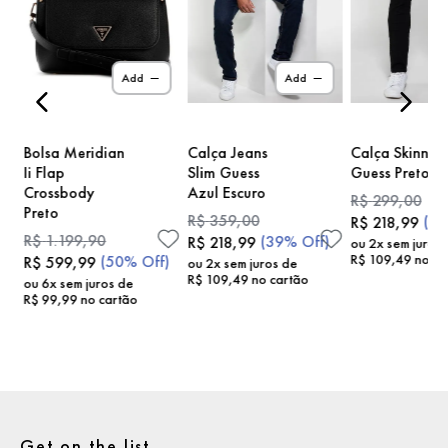
)
Add
Add
Bolsa Meridian
Calça Jeans
Calça Skinny
Ii Flap
Slim Guess
Guess Preto
Crossbody
Azul Escuro
R$
299
,
00
Preto
R$
359
,
00
(
2
R$
218
,
99
R$
1
.
199
,
90
(
39%
Off)
R$
218
,
99
ou
2
x sem juros
R$
109
,
49
no ca
(
50%
Off)
R$
599
,
99
ou
2
x sem juros de
R$
109
,
49
no cartão
ou
6
x sem juros de
R$
99
,
99
no cartão
Get on the list