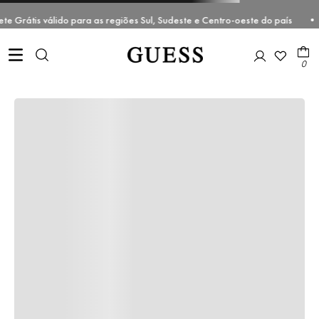
Promoção de Frete Grátis válido para as regiões Sul, Sudeste e Cen
0
Parece que não temos o que você está
procurando...
QUE TAL CONFERIR OUTROS PRODUTOS EM:
ACESSÓRIOS
FEMININO
MASCULINO