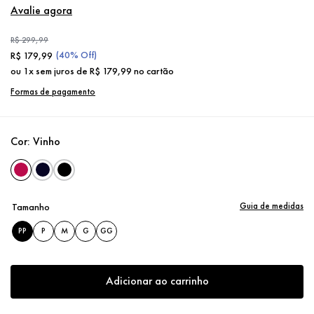
Avalie agora
R$
299
,
99
(
40%
Off)
R$
179
,
99
ou
1
x sem juros de
R$
179
,
99
no cartão
Formas de pagamento
Cor:
Vinho
Guia de medidas
Tamanho
PP
P
M
G
GG
Adicionar ao carrinho