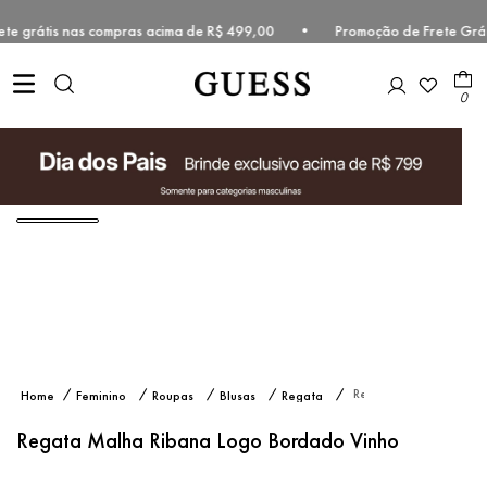
Frete grátis nas compras acima de R$ 499,00 • Promoção de Frete Grá
0
Regata
Feminino
Roupas
Blusas
Regata
Malha
Ribana
Regata Malha Ribana Logo Bordado Vinho
Logo
Bordado
Vinho