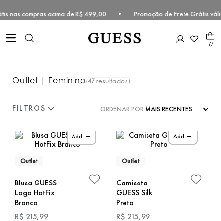
tis nas compras acima de R$ 499,00 • Promoção de Frete Grátis válid
0
Outlet | Feminino
47
ORDENAR POR
MAIS RECENTES
Add
Add
Outlet
Outlet
Blusa GUESS
Camiseta
Logo HotFix
GUESS Silk
Branco
Preto
R$
215
,
99
R$
215
,
99