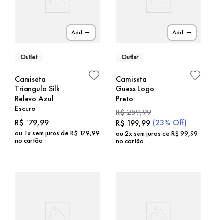
Add
Add
Outlet
Outlet
Camiseta
Camiseta
Triangulo Silk
Guess Logo
Relevo Azul
Preto
Escuro
R$
259
,
99
R$
179
,
99
(
23%
Off)
R$
199
,
99
ou
1
x sem juros de
R$
179
,
99
ou
2
x sem juros de
R$
99
,
99
no cartão
no cartão