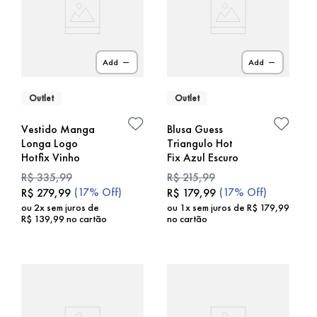
Add
Add
Outlet
Outlet
Vestido Manga
Blusa Guess
Longa Logo
Triangulo Hot
Hotfix Vinho
Fix Azul Escuro
R$
335
,
99
R$
215
,
99
(
17%
Off)
(
17%
Off)
R$
279
,
99
R$
179
,
99
ou
2
x sem juros de
ou
1
x sem juros de
R$
179
,
99
R$
139
,
99
no cartão
no cartão