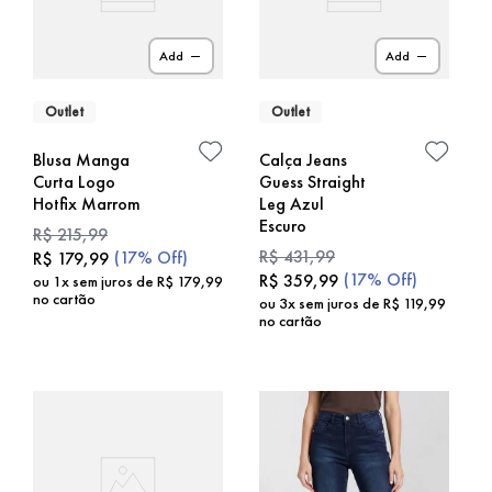
Add
Add
Outlet
Outlet
Blusa Manga
Calça Jeans
Curta Logo
Guess Straight
Hotfix Marrom
Leg Azul
Escuro
R$
215
,
99
R$
431
,
99
(
17%
Off)
R$
179
,
99
(
17%
Off)
R$
359
,
99
ou
1
x sem juros de
R$
179
,
99
no cartão
ou
3
x sem juros de
R$
119
,
99
no cartão