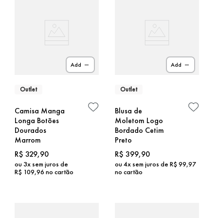
Add
Add
Outlet
Outlet
Camisa Manga
Blusa de
Longa Botões
Moletom Logo
Dourados
Bordado Cetim
Marrom
Preto
R$
329
,
90
R$
399
,
90
ou
3
x sem juros de
ou
4
x sem juros de
R$
99
,
97
R$
109
,
96
no cartão
no cartão