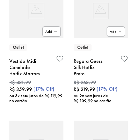
Add
Add
Outlet
Outlet
Vestido Midi
Regata Guess
Canelado
Silk Hotfix
Hotfix Marrom
Preto
R$
431
,
99
R$
263
,
99
(
17%
Off)
(
17%
Off)
R$
359
,
99
R$
219
,
99
ou
3
x sem juros de
R$
119
,
99
ou
2
x sem juros de
no cartão
R$
109
,
99
no cartão