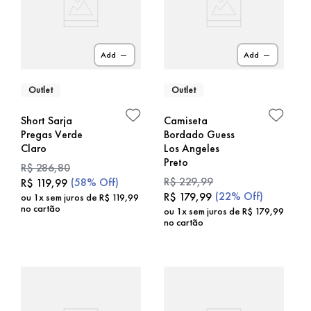
Add
Add
Outlet
Outlet
Short Sarja
Camiseta
Pregas Verde
Bordado Guess
Claro
Los Angeles
Preto
R$
286
,
80
R$
229
,
99
(
58%
Off)
R$
119
,
99
(
22%
Off)
R$
179
,
99
ou
1
x sem juros de
R$
119
,
99
no cartão
ou
1
x sem juros de
R$
179
,
99
no cartão