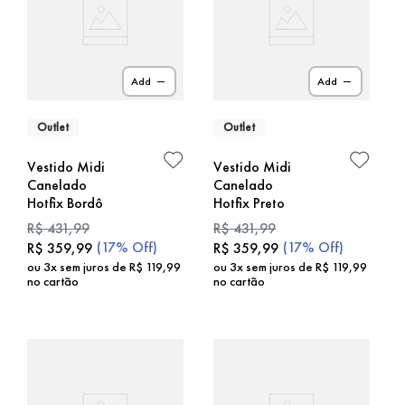
Add
Add
Outlet
Outlet
Vestido Midi
Vestido Midi
Canelado
Canelado
Hotfix Bordô
Hotfix Preto
R$
431
,
99
R$
431
,
99
(
17%
Off)
(
17%
Off)
R$
359
,
99
R$
359
,
99
ou
3
x sem juros de
R$
119
,
99
ou
3
x sem juros de
R$
119
,
99
no cartão
no cartão