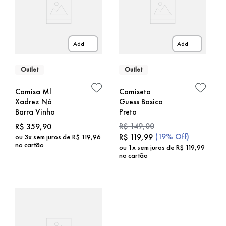
Add
Add
Outlet
Outlet
Camisa Ml
Camiseta
Xadrez Nó
Guess Basica
Barra Vinho
Preto
R$
149
,
00
R$
359
,
90
(
19%
Off)
R$
119
,
99
ou
3
x sem juros de
R$
119
,
96
no cartão
ou
1
x sem juros de
R$
119
,
99
no cartão