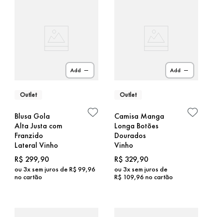
Add
Add
Outlet
Outlet
Blusa Gola
Camisa Manga
Alta Justa com
Longa Botões
Franzido
Dourados
Lateral Vinho
Vinho
R$
299
,
90
R$
329
,
90
ou
3
x sem juros de
R$
99
,
96
ou
3
x sem juros de
no cartão
R$
109
,
96
no cartão