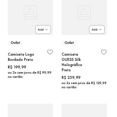
Add
Add
Outlet
Outlet
Camiseta Logo
Camiseta
Bordado Preto
GUESS Silk
Holográfico
R$
199
,
99
Preto
ou
2
x sem juros de
R$
99
,
99
no cartão
R$
259
,
99
ou
2
x sem juros de
R$
129
,
99
no cartão