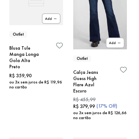
Add
Outlet
Add
Blusa Tule
Manga Longa
Outlet
Gola Alta
Preto
Calça Jeans
R$
359
,
90
Guess High
ou
3
x sem juros de
R$
119
,
96
Flare Azul
no cartão
Escuro
R$
455
,
99
(
17%
Off)
R$
379
,
99
ou
3
x sem juros de
R$
126
,
66
no cartão