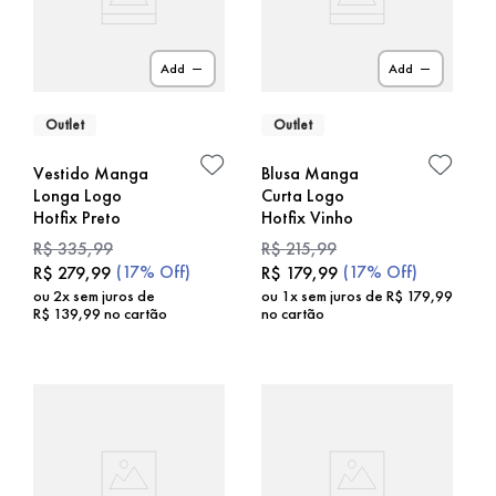
Add
Add
Outlet
Outlet
Vestido Manga
Blusa Manga
Longa Logo
Curta Logo
Hotfix Preto
Hotfix Vinho
R$
335
,
99
R$
215
,
99
(
17%
Off)
(
17%
Off)
R$
279
,
99
R$
179
,
99
ou
2
x sem juros de
ou
1
x sem juros de
R$
179
,
99
R$
139
,
99
no cartão
no cartão