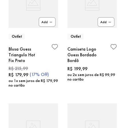
Add
Add
Outlet
Outlet
Blusa Guess
Camiseta Logo
Triangulo Hot
Guess Bordado
Fix Preto
Bordô
R$
215
,
99
R$
199
,
99
(
17%
Off)
R$
179
,
99
ou
2
x sem juros de
R$
99
,
99
no cartão
ou
1
x sem juros de
R$
179
,
99
no cartão