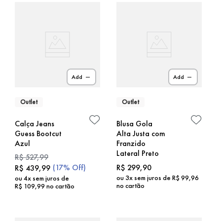
Add
Add
Outlet
Outlet
Calça Jeans
Blusa Gola
Guess Bootcut
Alta Justa com
Azul
Franzido
Lateral Preto
R$
527
,
99
(
17%
Off)
R$
299
,
90
R$
439
,
99
ou
3
x sem juros de
R$
99
,
96
ou
4
x sem juros de
no cartão
R$
109
,
99
no cartão