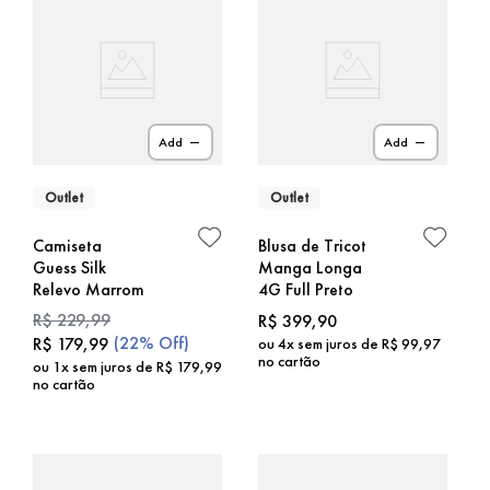
Add
Add
Outlet
Outlet
Camiseta
Blusa de Tricot
Guess Silk
Manga Longa
Relevo Marrom
4G Full Preto
R$
229
,
99
R$
399
,
90
(
22%
Off)
R$
179
,
99
ou
4
x sem juros de
R$
99
,
97
no cartão
ou
1
x sem juros de
R$
179
,
99
no cartão