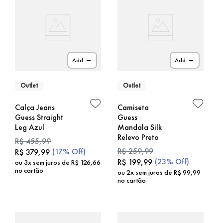
Add
Add
Outlet
Outlet
Calça Jeans
Camiseta
Guess Straight
Guess
Leg Azul
Mandala Silk
Relevo Preto
R$
455
,
99
R$
259
,
99
(
17%
Off)
R$
379
,
99
(
23%
Off)
R$
199
,
99
ou
3
x sem juros de
R$
126
,
66
no cartão
ou
2
x sem juros de
R$
99
,
99
no cartão