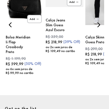
Add
)
Add
Calça Jeans
Slim Guess
Azul Escuro
R$
359
,
00
Bolsa Meridian
Calça Skinny
(
39%
Off)
Ii Flap
Guess Preto
R$
218
,
99
Crossbody
ou
2
x sem juros de
R$
299
,
00
R$
109
,
49
no cartão
Preto
(
2
R$
218
,
99
R$
1
.
199
,
90
ou
2
x sem juros
R$
109
,
49
no ca
(
50%
Off)
R$
599
,
99
ou
6
x sem juros de
R$
99
,
99
no cartão
Get on the list