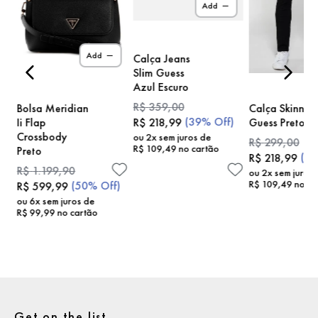
Add
)
Add
Calça Jeans
Slim Guess
Azul Escuro
R$
359
,
00
Bolsa Meridian
Calça Skinny
(
39%
Off)
Ii Flap
Guess Preto
R$
218
,
99
Crossbody
ou
2
x sem juros de
R$
299
,
00
R$
109
,
49
no cartão
Preto
(
2
R$
218
,
99
R$
1
.
199
,
90
ou
2
x sem juros
R$
109
,
49
no ca
(
50%
Off)
R$
599
,
99
ou
6
x sem juros de
R$
99
,
99
no cartão
Get on the list