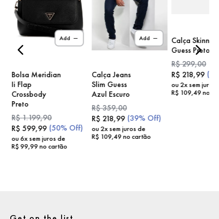
)
Add
Add
Calça Skinny
Guess Preto
R$
299
,
00
(
2
Bolsa Meridian
Calça Jeans
R$
218
,
99
Ii Flap
Slim Guess
ou
2
x sem juros
R$
109
,
49
no ca
Crossbody
Azul Escuro
Preto
R$
359
,
00
R$
1
.
199
,
90
(
39%
Off)
R$
218
,
99
(
50%
Off)
R$
599
,
99
ou
2
x sem juros de
R$
109
,
49
no cartão
ou
6
x sem juros de
R$
99
,
99
no cartão
Get on the list