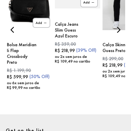
Add
)
Add
Calça Jeans
Slim Guess
Azul Escuro
R$
359
,
00
Bolsa Meridian
Calça Skinny
(
39%
Off)
Ii Flap
Guess Preto
R$
218
,
99
Crossbody
ou
2
x sem juros de
R$
299
,
00
R$
109
,
49
no cartão
Preto
(
2
R$
218
,
99
R$
1
.
199
,
90
ou
2
x sem juros
R$
109
,
49
no ca
(
50%
Off)
R$
599
,
99
ou
6
x sem juros de
R$
99
,
99
no cartão
Get on the list