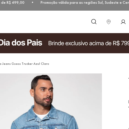
e R$ 499,00 • Promoção válida para as regiões Sul, Sudeste e Centr
O que você procura?
a Jeans Guess Trucker Azul Claro