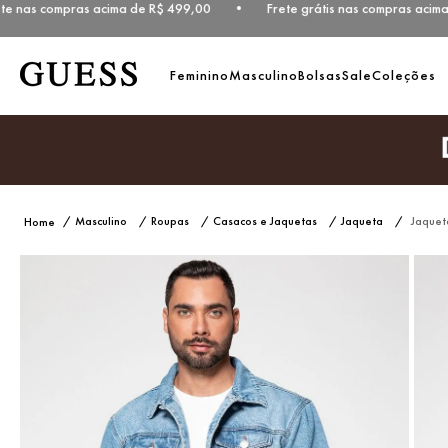
 nas compras acima de R$ 499,00 • Frete grátis nas compras acima d
Feminino
Masculino
Bolsas
Sale
Coleções
Masculino
Roupas
Casacos e Jaquetas
Jaqueta
Jaquet