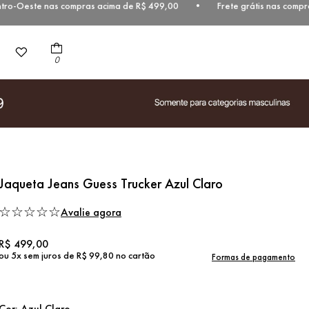
o-Oeste nas compras acima de R$ 499,00 • Frete grátis nas compras 
0
Jaqueta Jeans Guess Trucker Azul Claro
☆
☆
☆
☆
☆
Avalie agora
R$
499
,
00
ou
5
x sem juros de
R$
99
,
80
no cartão
Formas de pagamento
Cor:
Azul Claro