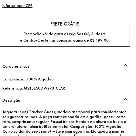
Não sei meu CEP
FRETE GRÁTIS
Promoção válida para as regiões Sul, Sudeste
e Centro-Oeste nas compras acima de R$ 499,00.
Características
Composição:
100% Algodão
Referência:
M213JACDWY73_CLAR
Descrição
Jaqueta Jeans Trucker Guess, modelo atemporal para complementar 
seu guarda-roupas. A peça confeccionada em algodão, possui corte 
reto, comprimento regular. Possui bolsos frontais na altura do busto e 
cintura lateral, além botões em metal. Composição: 100% Algodão 
Como cuidar do seu Jeans? – Lave com água fria. Ela ajuda a manter 
os corantes do jeans por períodos mais longos; – Lave as peças do 