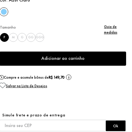
Guia de
Tamanho
medidas
P
M
G
GG
GGG
Adicionar ao carrinho
Compre e acumule bônus de
R$ 149,70
i