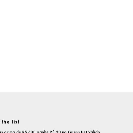
the list
s acima de R$ 300 ganhe R$ 50 na Guess List.Válido