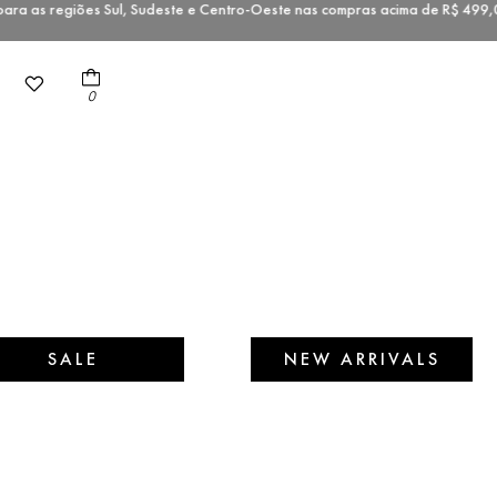
a as regiões Sul, Sudeste e Centro-Oeste nas compras acima de R$ 4
0
SALE
NEW ARRIVALS