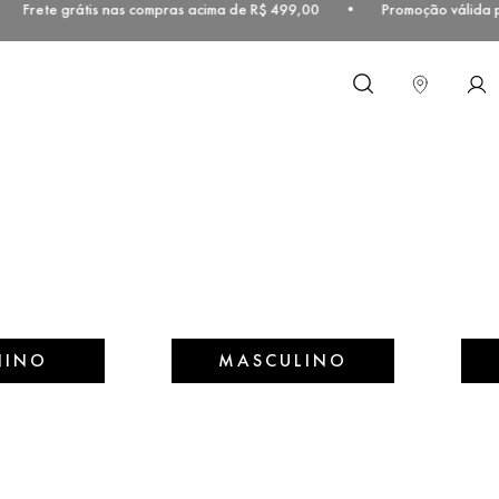
 Frete grátis nas compras acima de R$ 499,00 • Promoção válida par
O que você procura?
NINO
MASCULINO