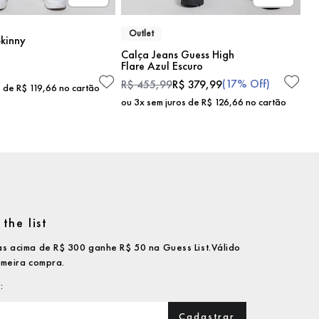
Outlet
kinny
Calça Jeans Guess High
Flare Azul Escuro
(
17%
Off)
R$
455
,
99
R$
379
,
99
s de
R$
119
,
66
no cartão
ou
3
x sem juros de
R$
126
,
66
no cartão
the list
s acima de R$ 300 ganhe R$ 50 na Guess List.Válido
imeira compra.
Cadastrar