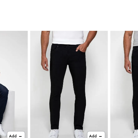
Add
Add