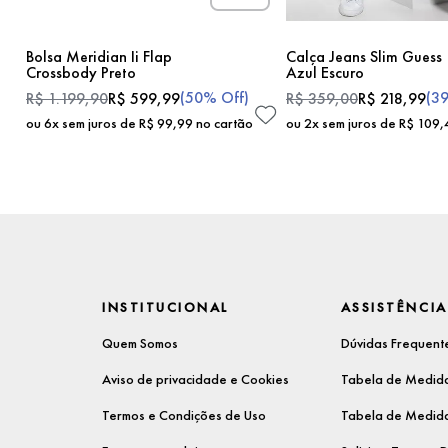
Bolsa Meridian Ii Flap
Calça Jeans Slim Guess
Crossbody Preto
Azul Escuro
(
50%
Off)
(
3
R$
1
.
199
,
90
R$
599
,
99
R$
359
,
00
R$
218
,
99
ou
6
x sem juros de
R$
99
,
99
no cartão
ou
2
x sem juros de
R$
109
,
INSTITUCIONAL
ASSISTÊNCIA
Quem Somos
Dúvidas Frequent
Aviso de privacidade e Cookies
Tabela de Medida
Termos e Condições de Uso
Tabela de Medida