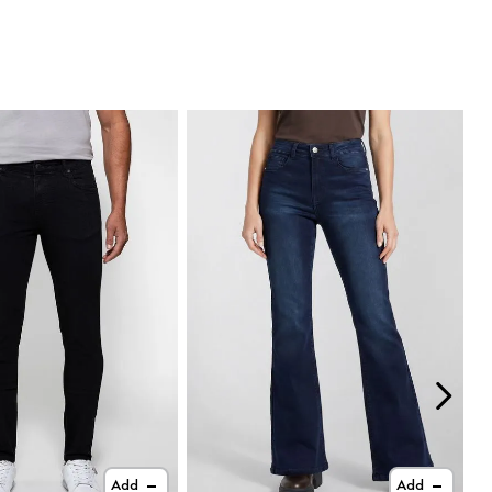
Add
Add