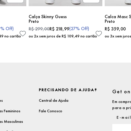
Calça Skinny Guess
Calca Masc S
Preto
Preto
9%
Off)
(
27%
Off)
R$
299
,
00
R$
218
,
99
R$
359
,
00
49
no cartão
ou
2
x sem juros de
R$
109
,
49
no cartão
ou
3
x sem juro
PRECISANDO DE AJUDA?
Get on 
es
Central de Ajuda
Em compra
para a pr
s Femininos
Fale Conosco
s Masculinas