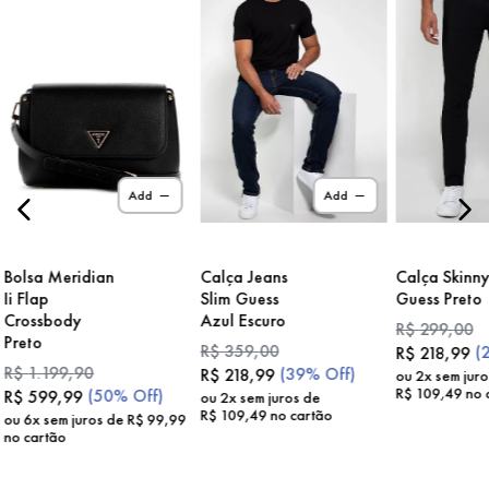
Add
Add
Bolsa Meridian
Calça Jeans
Calça Skinn
Ii Flap
Slim Guess
Guess Preto
Crossbody
Azul Escuro
R$
299
,
00
Preto
R$
359
,
00
(
R$
218
,
99
R$
1
.
199
,
90
(
39%
Off)
R$
218
,
99
ou
2
x sem jur
R$
109
,
49
no 
(
50%
Off)
R$
599
,
99
ou
2
x sem juros de
R$
109
,
49
no cartão
ou
6
x sem juros de
R$
99
,
99
no cartão