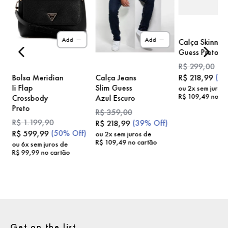
)
Add
Add
Calça Skinny
Guess Preto
R$
299
,
00
(
2
Bolsa Meridian
Calça Jeans
R$
218
,
99
Ii Flap
Slim Guess
ou
2
x sem juros
R$
109
,
49
no ca
Crossbody
Azul Escuro
Preto
R$
359
,
00
R$
1
.
199
,
90
(
39%
Off)
R$
218
,
99
(
50%
Off)
R$
599
,
99
ou
2
x sem juros de
R$
109
,
49
no cartão
ou
6
x sem juros de
R$
99
,
99
no cartão
Get on the list