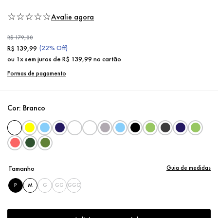
☆
☆
☆
☆
☆
Avalie agora
R$
179
,
00
(
22%
Off)
R$
139
,
99
ou
1
x sem juros de
R$
139
,
99
no cartão
Formas de pagamento
Cor:
Branco
Guia de medidas
Tamanho
P
M
G
GG
GGG