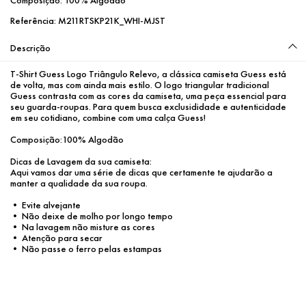
Referência:
M211RTSKP21K_WHI-MJST
Descrição
T-Shirt Guess Logo Triângulo Relevo, a clássica camiseta Guess está 
de volta, mas com ainda mais estilo. O logo triangular tradicional 
Guess contrasta com as cores da camiseta, uma peça essencial para 
seu guarda-roupas. Para quem busca exclusididade e autenticidade 
em seu cotidiano, combine com uma calça Guess!

Composição:100% Algodão

Dicas de Lavagem da sua camiseta:

Aqui vamos dar uma série de dicas que certamente te ajudarão a 
manter a qualidade da sua roupa. 

• Evite alvejante

• Não deixe de molho por longo tempo

• Na lavagem não misture as cores

• Atenção para secar

• Não passe o ferro pelas estampas