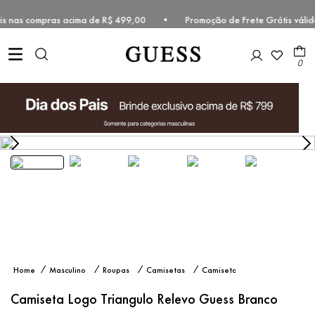
rátis nas compras acima de R$ 499,00 • Promoção de Frete Grátis vál
0
Camiseta
Masculino
Roupas
Camisetas
Camiseta
Logo
Manga
Triangulo
Curta
Camiseta Logo Triangulo Relevo Guess Branco
Relevo
Guess
Branco