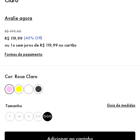
Avalie agora
R$
199
,
00
(
40%
Off)
R$
119
,
99
ou
1
x sem juros de
R$
119
,
99
no cartão
Formas de pagamento
Cor:
Rosa Claro
Guia de medidas
Tamanho
P
M
G
GG
GGG
Adicionar ao carrinho