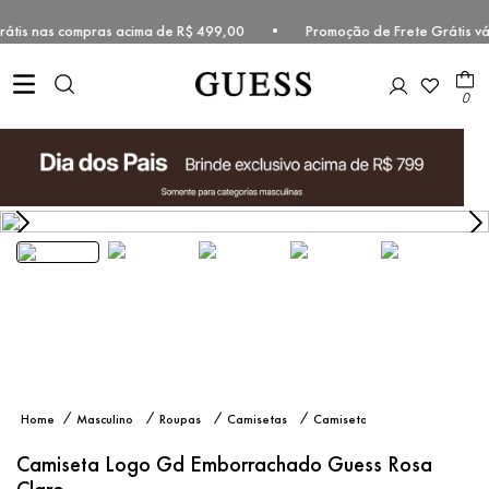
e grátis nas compras acima de R$ 499,00 • Promoção de Frete Grátis v
0
Camiseta
Masculino
Roupas
Camisetas
Camiseta
Logo Gd
Manga
Emborrachado
Curta
Camiseta Logo Gd Emborrachado Guess Rosa
Guess Rosa
Claro
Claro