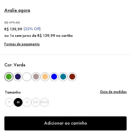
Avalie agora
R$
179
,
00
(
22%
Off)
R$
139
,
99
ou
1
x sem juros de
R$
139
,
99
no cartão
Formas de pagamento
Cor:
Verde
Guia de medidas
Tamanho
P
M
G
GG
GGG
Adicionar ao carrinho