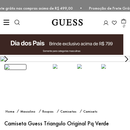
Frete grátis nas compras acima de R$ 499,00 • Promoção de Frete Grát
0
Camiseta
Masculino
Roupas
Camisetas
Camiseta
Guess
Manga
Triangulo
Curta
Camiseta Guess Triangulo Original Pq Verde
Original
Pq Verde