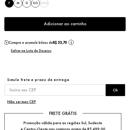
P
M
G
GG
GGG
Adicionar ao carrinho
Compre e acumule bônus de
R$ 53,70
i
Não sei meu CEP
FRETE GRÁTIS
Promoção válida para as regiões Sul, Sudeste
e Centro-Oeste nas compras acima de R$ 499,00