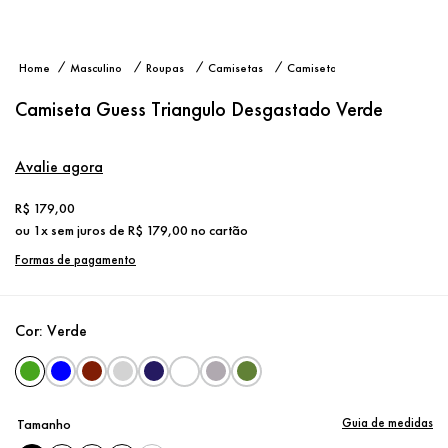
Camiseta
Masculino
Roupas
Camisetas
Camiseta
Guess
Manga
Triangulo
Curta
Camiseta Guess Triangulo Desgastado Verde
Desgastado
Verde
Avalie agora
R$
179
,
00
ou
1
x sem juros de
R$
179
,
00
no cartão
Formas de pagamento
Cor:
Verde
Guia de medidas
Tamanho