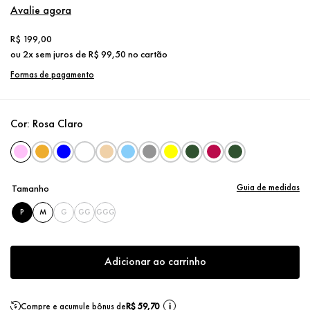
Avalie agora
R$
199
,
00
ou
2
x sem juros de
R$
99
,
50
no cartão
Formas de pagamento
Cor:
Rosa Claro
Guia de medidas
Tamanho
P
M
G
GG
GGG
Adicionar ao carrinho
Compre e acumule bônus de
R$ 59,70
i