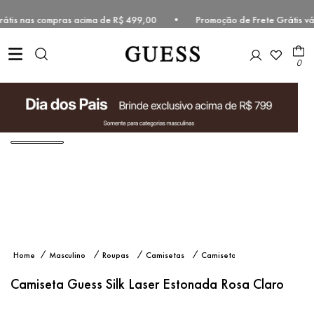
 grátis nas compras acima de R$ 499,00 • Promoção de Frete Grátis v
0
Camiseta
Masculino
Roupas
Camisetas
Camiseta
Guess
Manga
Silk Laser
Curta
Camiseta Guess Silk Laser Estonada Rosa Claro
Estonada
Rosa
Claro