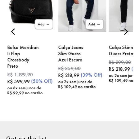
)
Add
Add
Bolsa Meridian
Calça Jeans
Calça Skinny
Ii Flap
Slim Guess
Guess Preto
Crossbody
Azul Escuro
R$
299
,
00
Preto
R$
359
,
00
(
2
R$
218
,
99
R$
1
.
199
,
90
(
39%
Off)
R$
218
,
99
ou
2
x sem juros
R$
109
,
49
no ca
(
50%
Off)
R$
599
,
99
ou
2
x sem juros de
R$
109
,
49
no cartão
ou
6
x sem juros de
R$
99
,
99
no cartão
Get on the list